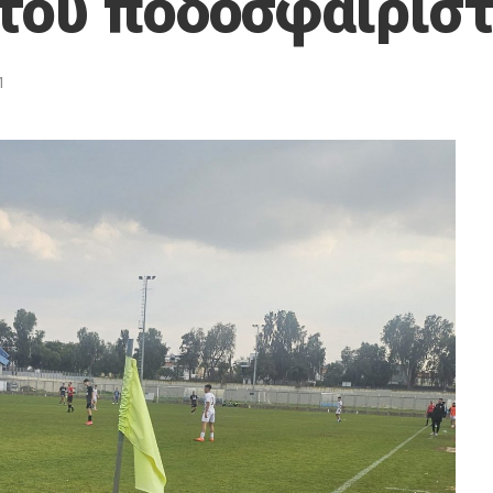
 του ποδοσφαιριστ
1