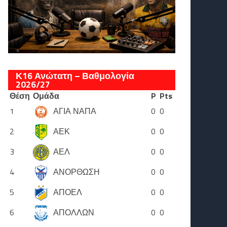
Κ16 Ανώτατη – Βαθμολογία
2026/27
Θέση
Ομάδα
P
Pts
1
ΑΓΙΑ ΝΑΠΑ
0
0
2
ΑΕΚ
0
0
3
ΑΕΛ
0
0
4
ΑΝΟΡΘΩΣΗ
0
0
5
ΑΠΟΕΛ
0
0
6
ΑΠΟΛΛΩΝ
0
0