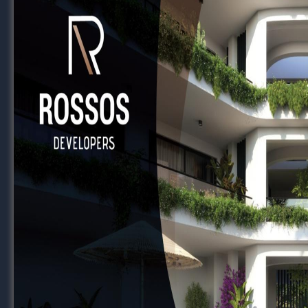
Το ποδόσφαιρο είναι ένας χώρος όπου οι λε
Και πολλές φορές οι λεπτομέρειες χτίζονται ό
Μην συγκρίνεις τον εαυτό σου με τους άλλου
Σύγκρινέ τον με αυτόν που ήσουν πριν από 
Η μεγαλύτερη νίκη είναι να επιστρέψεις 
Facebook
Viber
WhatsApp
Messenger
Twitter
Email
Μοιραστείτε
RELATED TOPICS
FEATURED