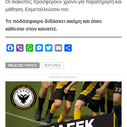
Οι διακοπές προσφέρουν χρόνο για παρατήρηση και
μάθηση. Εκμεταλλεύσου τον.
Το ποδόσφαιρο διδάσκει ακόμη και όταν
κάθεσαι στον καναπέ.
Facebook
Viber
WhatsApp
Messenger
Twitter
Email
Μοιραστείτε
RELATED TOPICS
FEATURED
ADVERTISEMENT