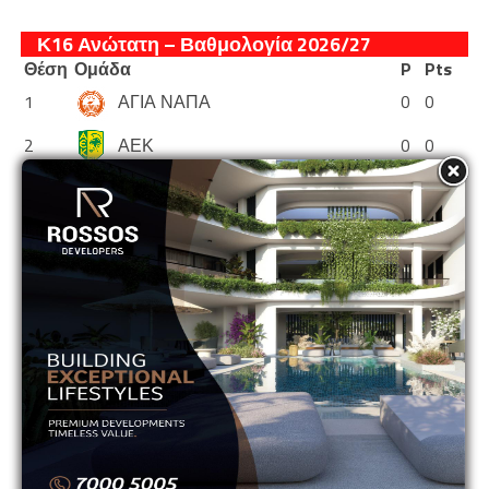
Κ16 Ανώτατη – Βαθμολογία 2026/27
Θέση
Ομάδα
P
Pts
1
ΑΓΙΑ ΝΑΠΑ
0
0
2
ΑΕΚ
0
0
3
ΑΕΛ
0
0
4
ΑΝΟΡΘΩΣΗ
0
0
5
ΑΠΟΕΛ
0
0
6
ΑΠΟΛΛΩΝ
0
0
7
ΑΡΗΣ
0
0
8
ΕΘΝΙΚΟΣ ΑΣΣΙΑΣ
0
0
9
ΘΟΙ
0
0