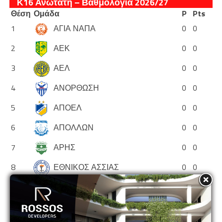
Κ16 Ανώτατη – Βαθμολογία 2026/27
Θέση
Ομάδα
P
Pts
1
ΑΓΙΑ ΝΑΠΑ
0
0
2
ΑΕΚ
0
0
3
ΑΕΛ
0
0
4
ΑΝΟΡΘΩΣΗ
0
0
5
ΑΠΟΕΛ
0
0
6
ΑΠΟΛΛΩΝ
0
0
7
ΑΡΗΣ
0
0
8
ΕΘΝΙΚΟΣ ΑΣΣΙΑΣ
0
0
9
ΘΟΙ
0
0
10
ΝΕΑ ΣΑΛΑΜΙΝΑ
0
0