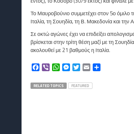
εντός), το Κόσοβο (30/9 εκτός) και φινάλε 
Το Μαυροβούνιο συμμετέχει στον 5ο όμιλο τ
Ιταλία, τη Σουηδία, τη Β. Μακεδονία και την 
Σε οκτώ αγώνες έχει να επιδείξει απολογισμό
βρίσκεται στην τρίτη θέση μαζί με τη Σουηδί
ακολουθεί με 21 βαθμούς η Ιταλία.
Facebook
Viber
WhatsApp
Messenger
Twitter
Email
Μοιραστείτε
RELATED TOPICS
FEATURED