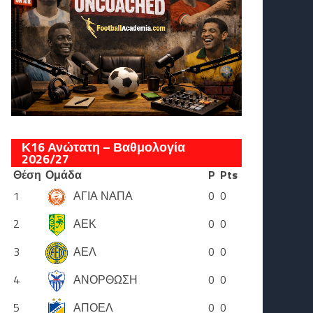
Κ16 Ανώτατη – Βαθμολογία
2026/27
Θέση
Ομάδα
P
Pts
1
ΑΓΙΑ ΝΑΠΑ
0
0
2
ΑΕΚ
0
0
3
ΑΕΛ
0
0
4
ΑΝΟΡΘΩΣΗ
0
0
5
ΑΠΟΕΛ
0
0