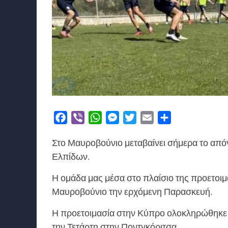
Facebook
Viber
WhatsApp
Messenger
Twitter
Email
Μοιραστείτε
Στο Μαυροβούνιο μεταβαίνει σήμερα το απ
Ελπίδων.
Η ομάδα μας μέσα στο πλαίσιο της προετοιμα
Μαυροβούνιο την ερχόμενη Παρασκευή.
Η προετοιμασία στην Κύπρο ολοκληρώθηκε σ
την Τετάρτη στην Ποντγκόριτσα.