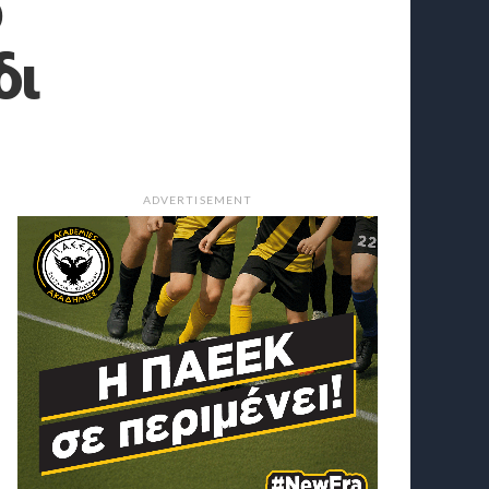
ο
δι
ADVERTISEMENT