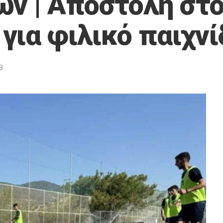
ων | Αποστολή στ
για φιλικό παιχνί
8