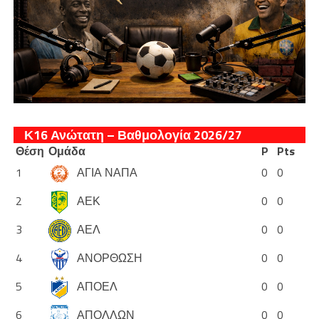
Κ16 Ανώτατη – Βαθμολογία 2026/27
Θέση
Ομάδα
P
Pts
1
ΑΓΙΑ ΝΑΠΑ
0
0
2
ΑΕΚ
0
0
3
ΑΕΛ
0
0
4
ΑΝΟΡΘΩΣΗ
0
0
5
ΑΠΟΕΛ
0
0
6
ΑΠΟΛΛΩΝ
0
0