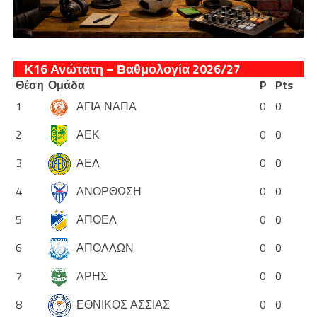
Κ16 Ανώτατη – Βαθμολογία 2026/27
Θέση
Ομάδα
P
Pts
1
ΑΓΙΑ ΝΑΠΑ
0
0
2
ΑΕΚ
0
0
3
ΑΕΛ
0
0
4
ΑΝΟΡΘΩΣΗ
0
0
5
ΑΠΟΕΛ
0
0
6
ΑΠΟΛΛΩΝ
0
0
7
ΑΡΗΣ
0
0
8
ΕΘΝΙΚΟΣ ΑΣΣΙΑΣ
0
0