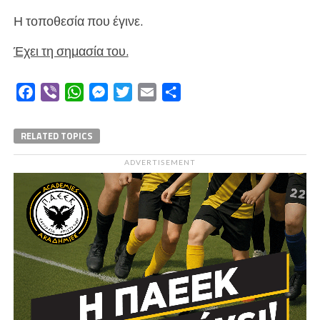
Η τοποθεσία που έγινε.
Έχει τη σημασία του.
Facebook
Viber
WhatsApp
Messenger
Twitter
Email
Μοιραστείτε
RELATED TOPICS
ADVERTISEMENT