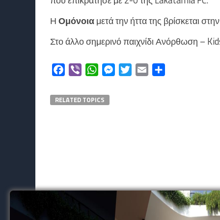
που επικράτησε με 2-0 της Lakatamia FC.
Η
Ομόνοια
μετά την ήττα της βρίσκεται στην
Στο άλλο σημερινό παιχνίδι Ανόρθωση – Kid
Facebook
Viber
WhatsApp
Messenger
Twitter
Email
Μοιραστείτε
RELATED TOPICS