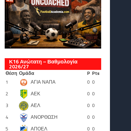
Κ16 Ανώτατη – Βαθμολογία
2026/27
Θέση
Ομάδα
P
Pts
1
ΑΓΙΑ ΝΑΠΑ
0
0
2
ΑΕΚ
0
0
3
ΑΕΛ
0
0
4
ΑΝΟΡΘΩΣΗ
0
0
5
ΑΠΟΕΛ
0
0