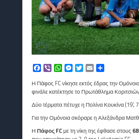
Facebook
Viber
WhatsApp
Messenger
Twitter
Email
Μοιραστείτε
Η Πάφος FC νίκησε εκτός έδρας την Ομόνοια
φινάλε κατέκτησε το Πρωτάθλημα Κοριτσιών
Δύο τέρματα πέτυχε η Πολίνα Κουκίνα (19’, 74
Για την Ομόνοια σκόραρε η Αλεξάνδρα Ματθαί
Η
Πάφος FC
με τη νίκη της έφθασε στους
68