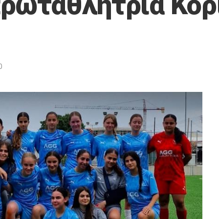
ρωταθλήτρια Κορ
0