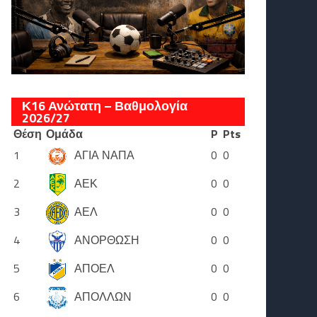
Κ16 Ανώτατη – Βαθμολογία
2026/27
Θέση
Ομάδα
P
Pts
1
ΑΓΙΑ ΝΑΠΑ
0
0
2
ΑΕΚ
0
0
3
ΑΕΛ
0
0
4
ΑΝΟΡΘΩΣΗ
0
0
5
ΑΠΟΕΛ
0
0
6
ΑΠΟΛΛΩΝ
0
0