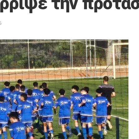
έρριψε την πρότα
5