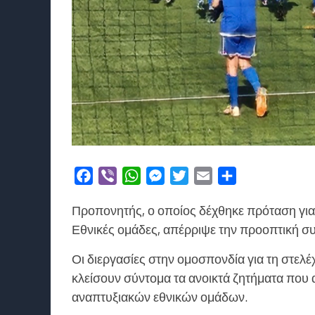
Facebook
Viber
WhatsApp
Messenger
Twitter
Email
Μοιραστείτε
Προπονητής, ο οποίος δέχθηκε πρόταση για 
Εθνικές ομάδες, απέρριψε την προοπτική σ
Οι διεργασίες στην ομοσπονδία για τη στελ
κλείσουν σύντομα τα ανοικτά ζητήματα πο
αναπτυξιακών εθνικών ομάδων.