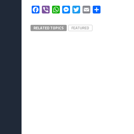
Facebook
Viber
WhatsApp
Messenger
Twitter
Email
Μοιραστείτε
RELATED TOPICS
FEATURED