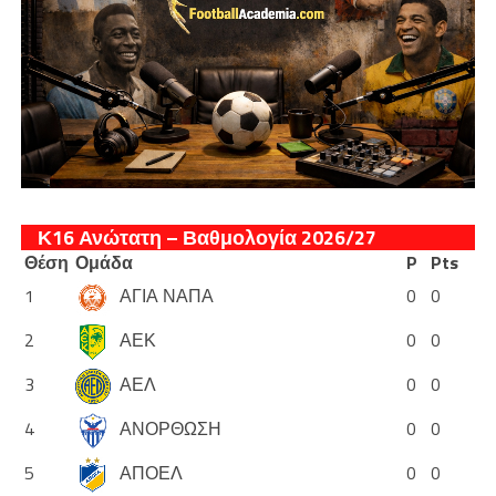
Κ16 Ανώτατη – Βαθμολογία 2026/27
Θέση
Ομάδα
P
Pts
1
ΑΓΙΑ ΝΑΠΑ
0
0
2
ΑΕΚ
0
0
3
ΑΕΛ
0
0
4
ΑΝΟΡΘΩΣΗ
0
0
5
ΑΠΟΕΛ
0
0