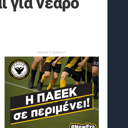
ι για νεαρό
ADVERTISEMENT