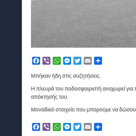
Facebook
Viber
WhatsApp
Messenger
Twitter
Email
Μοιραστείτε
Μπήκαν ήδη στις συζητήσεις.
Η πλευρά του ποδοσφαιριστή αναχωρεί για τ
απόκτησής του.
Μοναδικό στοιχείο που μπορούμε να δώσουμε
Facebook
Viber
WhatsApp
Messenger
Twitter
Email
Μοιραστείτε