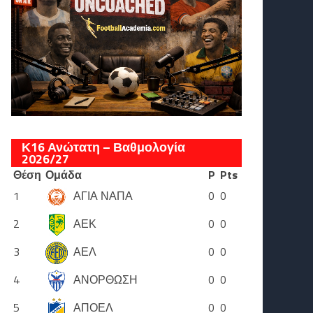
Κ16 Ανώτατη – Βαθμολογία
2026/27
Θέση
Ομάδα
P
Pts
1
ΑΓΙΑ ΝΑΠΑ
0
0
2
ΑΕΚ
0
0
3
ΑΕΛ
0
0
4
ΑΝΟΡΘΩΣΗ
0
0
5
ΑΠΟΕΛ
0
0