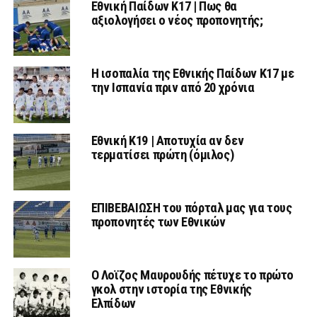
Εθνική Παίδων Κ17 | Πως θα
αξιολογήσει ο νέος προπονητής;
Η ισοπαλία της Εθνικής Παίδων Κ17 με
την Ισπανία πριν από 20 χρόνια
Εθνική Κ19 | Αποτυχία αν δεν
τερματίσει πρώτη (όμιλος)
ΕΠΙΒΕΒΑΙΩΣΗ του πόρταλ μας για τους
προπονητές των Εθνικών
Ο Λοϊζος Μαυρουδής πέτυχε το πρώτο
γκολ στην ιστορία της Εθνικής
Ελπίδων