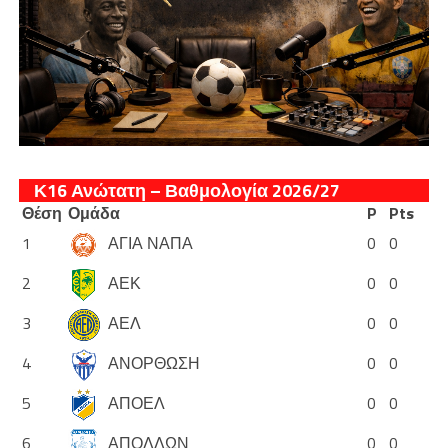
Κ16 Ανώτατη – Βαθμολογία 2026/27
Θέση
Ομάδα
P
Pts
1
ΑΓΙΑ ΝΑΠΑ
0
0
2
ΑΕΚ
0
0
3
ΑΕΛ
0
0
4
ΑΝΟΡΘΩΣΗ
0
0
5
ΑΠΟΕΛ
0
0
6
ΑΠΟΛΛΩΝ
0
0