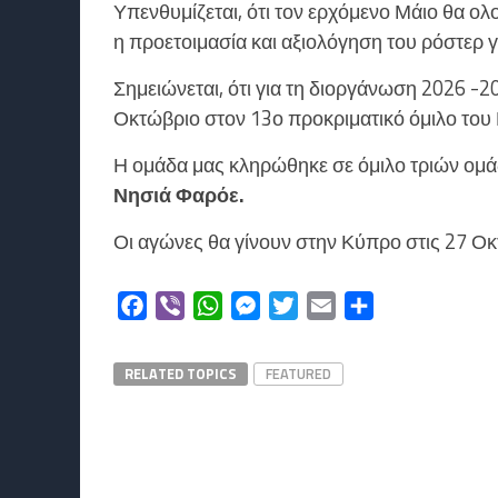
Υπενθυμίζεται, ότι τον ερχόμενο Μάιο θα ολ
η προετοιμασία και αξιολόγηση του ρόστερ 
Σημειώνεται, ότι για τη διοργάνωση 2026 -2
Οκτώβριο στον 13ο προκριματικό όμιλο το
Η ομάδα μας κληρώθηκε σε όμιλο τριών ομάδ
Νησιά Φαρόε.
Οι αγώνες θα γίνουν στην Κύπρο στις 27 Οκ
Facebook
Viber
WhatsApp
Messenger
Twitter
Email
Μοιραστείτε
RELATED TOPICS
FEATURED