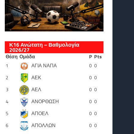
Κ16 Ανώτατη – Βαθμολογία
2026/27
Θέση
Ομάδα
P
Pts
1
ΑΓΙΑ ΝΑΠΑ
0
0
2
ΑΕΚ
0
0
3
ΑΕΛ
0
0
4
ΑΝΟΡΘΩΣΗ
0
0
5
ΑΠΟΕΛ
0
0
6
ΑΠΟΛΛΩΝ
0
0