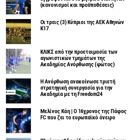
(κανονισμοί και προϋποθέσεις)
Οι τρεις (3) Κύπριοι της ΑΕΚ Αθηνών
Κ17
ΚΛΙΚΣ από την προετοιμασία των
αγωνιστικών τμημάτων της
Ακαδημίας Ανόρθωσης (φώτος)
Η Ανόρθωση ανακοίνωσε τριετή
στρατηγική συνεργασία για την
Ακαδημία με τη Freedom24
Μελίνος Κάη | Ο 16χρονος της Πάφος
FC που ζει το ευρωπαϊκό όνειρο