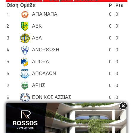
Θέση
Ομάδα
P
Pts
1
ΑΓΙΑ ΝΑΠΑ
0
0
2
ΑΕΚ
0
0
3
ΑΕΛ
0
0
4
ΑΝΟΡΘΩΣΗ
0
0
5
ΑΠΟΕΛ
0
0
6
ΑΠΟΛΛΩΝ
0
0
7
ΑΡΗΣ
0
0
8
ΕΘΝΙΚΟΣ ΑΣΣΙΑΣ
0
0
9
ΘΟΙ
0
0
10
ΝΕΑ ΣΑΛΑΜΙΝΑ
0
0
11
ΟΛΥΜΠΙΑΚΟΣ
0
0