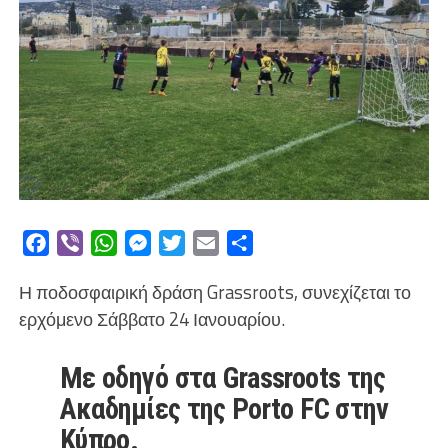
Facebook
Viber
WhatsApp
Messenger
Twitter
Email
Μοιραστείτε
Η ποδοσφαιρική δράση Grassroots, συνεχίζεται το
ερχόμενο Σάββατο 24 Ιανουαρίου.
Με οδηγό στα Grassroots της
Ακαδημίες της Porto FC στην
Κύπρο.