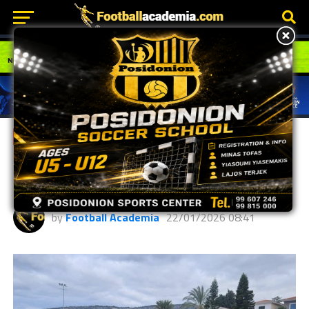
GRASSROOTS
Η ποδοσφαιρική δράση στα
Grassroots
by
Football Academia
22/01/2026 08:41