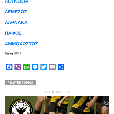
ΛΕΥΚΩΣΙΑ
ΛΕΜΕΣΟΣ
ΛΑΡΝΑΚΑ
ΠΑΦΟΣ
ΑΜΜΟΧΩΣΤΟΣ
Πηγή ΚΟΠ
Facebook
Viber
WhatsApp
Messenger
Twitter
Email
Μοιραστείτε
RELATED TOPICS
ADVERTISEMENT