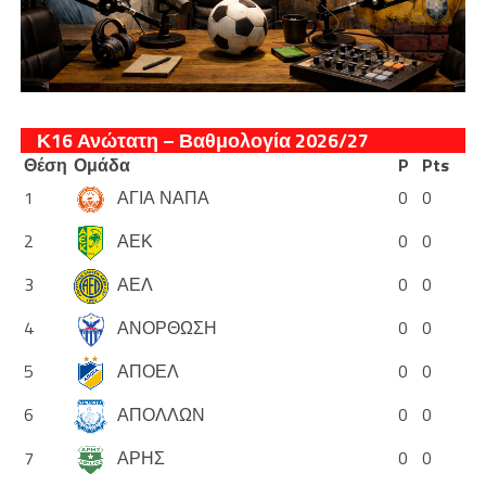
Κ16 Ανώτατη – Βαθμολογία 2026/27
Θέση
Ομάδα
P
Pts
1
ΑΓΙΑ ΝΑΠΑ
0
0
2
ΑΕΚ
0
0
3
ΑΕΛ
0
0
4
ΑΝΟΡΘΩΣΗ
0
0
5
ΑΠΟΕΛ
0
0
6
ΑΠΟΛΛΩΝ
0
0
7
ΑΡΗΣ
0
0