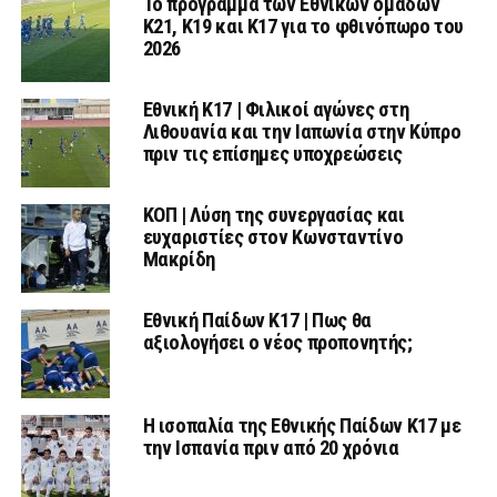
Το πρόγραμμα των Εθνικών ομάδων
Κ21, Κ19 και Κ17 για το φθινόπωρο του
2026
Εθνική K17 | Φιλικοί αγώνες στη
Λιθουανία και την Ιαπωνία στην Κύπρο
πριν τις επίσημες υποχρεώσεις
ΚΟΠ | Λύση της συνεργασίας και
ευχαριστίες στον Κωνσταντίνο
Μακρίδη
Εθνική Παίδων Κ17 | Πως θα
αξιολογήσει ο νέος προπονητής;
Η ισοπαλία της Εθνικής Παίδων Κ17 με
την Ισπανία πριν από 20 χρόνια