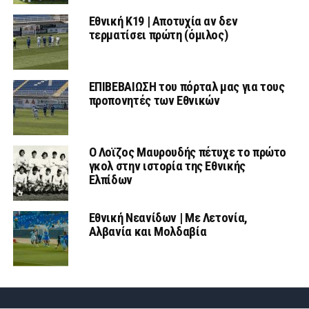
Εθνική Κ19 | Αποτυχία αν δεν
τερματίσει πρώτη (όμιλος)
ΕΠΙΒΕΒΑΙΩΣΗ του πόρταλ μας για τους
προπονητές των Εθνικών
Ο Λοϊζος Μαυρουδής πέτυχε το πρώτο
γκολ στην ιστορία της Εθνικής
Ελπίδων
Εθνική Νεανίδων | Mε Λετονία,
Αλβανία και Μολδαβία