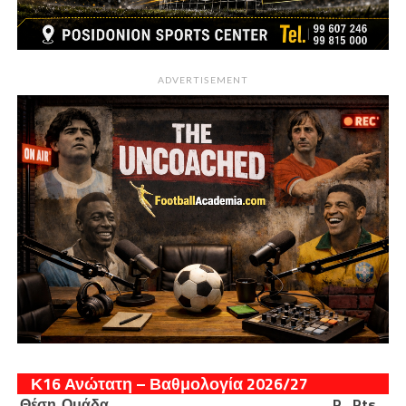
ADVERTISEMENT
Κ16 Ανώτατη – Βαθμολογία 2026/27
Θέση
Ομάδα
P
Pts