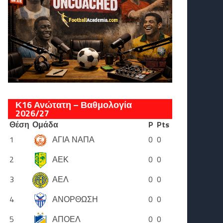
Κ16 Ανώτατη – Βαθμολογία
2026/27
Θέση
Ομάδα
P
Pts
1
ΑΓΙΑ ΝΑΠΑ
0
0
2
ΑΕΚ
0
0
3
ΑΕΛ
0
0
4
ΑΝΟΡΘΩΣΗ
0
0
5
ΑΠΟΕΛ
0
0