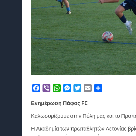
Facebook
Viber
WhatsApp
Messenger
Twitter
Email
Μοιραστείτε
Ενημέρωση Πάφος FC
Καλωσορίζουμε στην Πόλη μας και το Προπον
Η Ακαδημία των πρωταθλητών Λετονίας βρίσκ