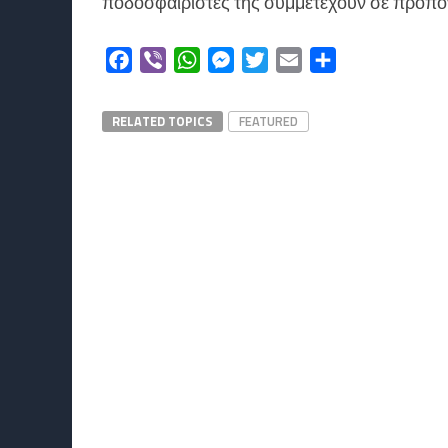
ποδοσφαιριστές της συμμετέχουν σε προπονή
Facebook
Viber
WhatsApp
Messenger
Twitter
Email
Μοιραστείτε
RELATED TOPICS
FEATURED