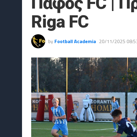
Πάφος FC | Π
Riga FC
by
Football Academia
20/11/2025 08:5