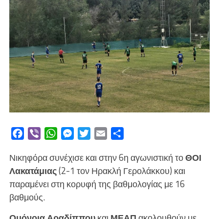
Facebook
Viber
WhatsApp
Messenger
Twitter
Email
Μοιραστείτε
Νικηφόρα συνέχισε και στην 6η αγωνιστική το
ΘΟΙ
Λακατάμιας
(2-1 τον Ηρακλή Γερολάκκου) και
παραμένει στη κορυφή της βαθμολογίας με 16
βαθμούς.
Ομόνοια Αραδίππου
και
ΜΕΑΠ
ακολουθούν με