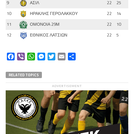
9
ΑΣΙΛ
22
25
10
ΗΡΑΚΛΗΣ ΓΕΡΟΛΑΚΚΟΥ
22
14
11
ΟΜΟΝΟΙΑ 29Μ
22
10
12
ΕΘΝΙΚΟΣ ΛΑΤΣΙΩΝ
22
5
Facebook
Viber
WhatsApp
Messenger
Twitter
Email
Μοιραστείτε
RELATED TOPICS
ADVERTISEMENT