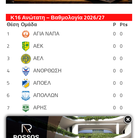
Κ16 Ανώτατη – Βαθμολογία 2026/27
Θέση
Ομάδα
P
Pts
1
ΑΓΙΑ ΝΑΠΑ
0
0
2
ΑΕΚ
0
0
3
ΑΕΛ
0
0
4
ΑΝΟΡΘΩΣΗ
0
0
5
ΑΠΟΕΛ
0
0
6
ΑΠΟΛΛΩΝ
0
0
7
ΑΡΗΣ
0
0
8
ΕΘΝΙΚΟΣ ΑΣΣΙΑΣ
0
0
9
ΘΟΙ
0
0