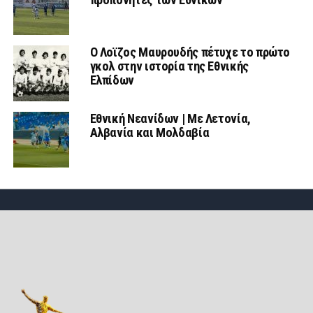
Ο Λοϊζος Μαυρουδής πέτυχε το πρώτο
γκολ στην ιστορία της Εθνικής
Ελπίδων
Εθνική Νεανίδων | Mε Λετονία,
Αλβανία και Μολδαβία