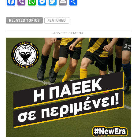
Facebook
Viber
WhatsApp
Messenger
Twitter
Email
Μοιραστείτε
RELATED TOPICS
FEATURED
ADVERTISEMENT