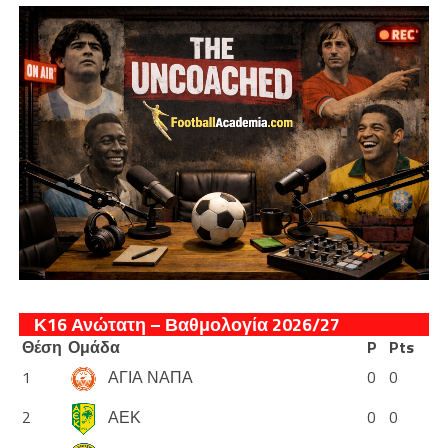
Κ16 Ανώτατη – Βαθμολογία 2026/27
Θέση
Ομάδα
P
Pts
1
ΑΓΙΑ ΝΑΠΑ
0
0
2
ΑΕΚ
0
0