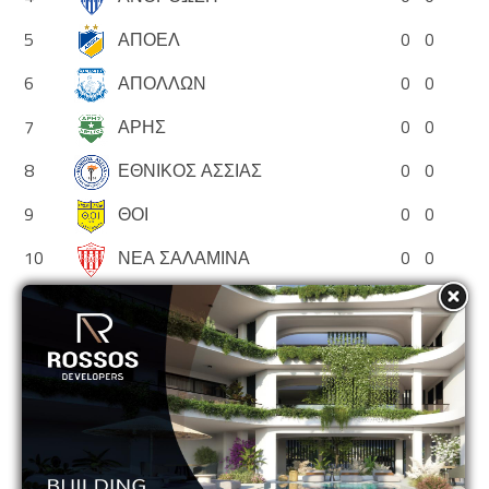
5
ΑΠΟΕΛ
0
0
6
ΑΠΟΛΛΩΝ
0
0
7
ΑΡΗΣ
0
0
8
ΕΘΝΙΚΟΣ ΑΣΣΙΑΣ
0
0
9
ΘΟΙ
0
0
10
ΝΕΑ ΣΑΛΑΜΙΝΑ
0
0
11
ΟΛΥΜΠΙΑΚΟΣ
0
0
12
ΟΜΟΝΟΙΑ
0
0
13
ΟΜΟΝΟΙΑ ΑΡΑΔΙΠΠΟΥ
0
0
14
ΠΑΦΟΣ
0
0