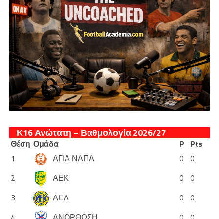
Κ16 Ανώτατη – Βαθμολογία 2026/27
Θέση
Ομάδα
P
Pts
1
ΑΓΙΑ ΝΑΠΑ
0
0
2
ΑΕΚ
0
0
3
ΑΕΛ
0
0
4
ΑΝΟΡΘΩΣΗ
0
0