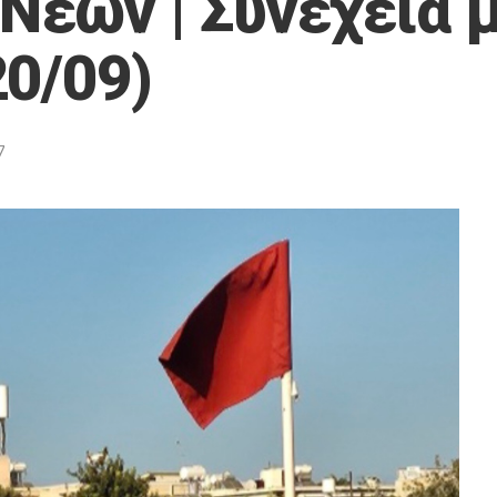
έων | Συνέχεια μ
20/09)
7