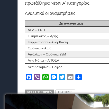
πρωτάθλημα Νέων Α’ Κατηγορίας.
Αναλυτικά οι αναμετρήσεις:
2η αγωνιστική
ΑΕΛ – ΕΝΠ
Ολυμπιακός – Άρης
Καρμιώτισσα – Ανόρθωση
Ομόνοια – ΑΕΚ
Απόλλων – Ομόνοια 29Μ
Αγία Νάπα – ΑΠΟΕΛ
Νέα Σαλαμίνα – Πάφος
Facebook
Viber
WhatsApp
Messenger
Twitter
Email
Μοιραστείτε
RELATED TOPICS
FEATURED