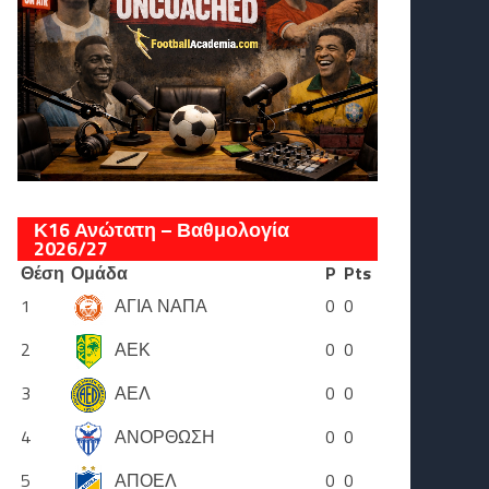
Κ16 Ανώτατη – Βαθμολογία
2026/27
Θέση
Ομάδα
P
Pts
1
ΑΓΙΑ ΝΑΠΑ
0
0
2
ΑΕΚ
0
0
3
ΑΕΛ
0
0
4
ΑΝΟΡΘΩΣΗ
0
0
5
ΑΠΟΕΛ
0
0