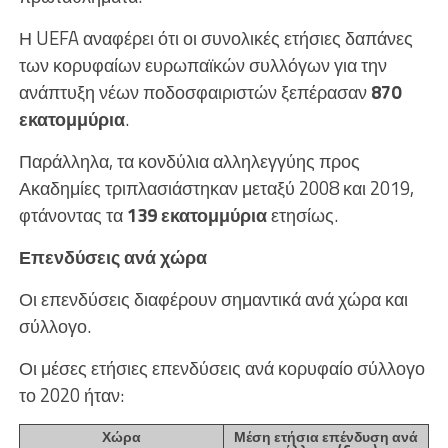
Η UEFA αναφέρει ότι οι συνολικές ετήσιες δαπάνες
των κορυφαίων ευρωπαϊκών συλλόγων για την
ανάπτυξη νέων ποδοσφαιριστών ξεπέρασαν
870
εκατομμύρια
.
Παράλληλα, τα κονδύλια αλληλεγγύης προς
Ακαδημίες τριπλασιάστηκαν μεταξύ 2008 και 2019,
φτάνοντας τα
139 εκατομμύρια
ετησίως.
Επενδύσεις ανά χώρα
Οι επενδύσεις διαφέρουν σημαντικά ανά χώρα και
σύλλογο.
Οι μέσες ετήσιες επενδύσεις ανά κορυφαίο σύλλογο
το 2020 ήταν:
Χώρα
Μέση ετήσια επένδυση ανά