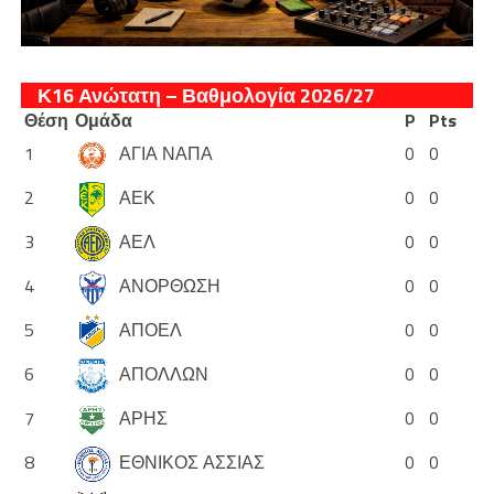
Κ16 Ανώτατη – Βαθμολογία 2026/27
Θέση
Ομάδα
P
Pts
1
ΑΓΙΑ ΝΑΠΑ
0
0
2
ΑΕΚ
0
0
3
ΑΕΛ
0
0
4
ΑΝΟΡΘΩΣΗ
0
0
5
ΑΠΟΕΛ
0
0
6
ΑΠΟΛΛΩΝ
0
0
7
ΑΡΗΣ
0
0
8
ΕΘΝΙΚΟΣ ΑΣΣΙΑΣ
0
0