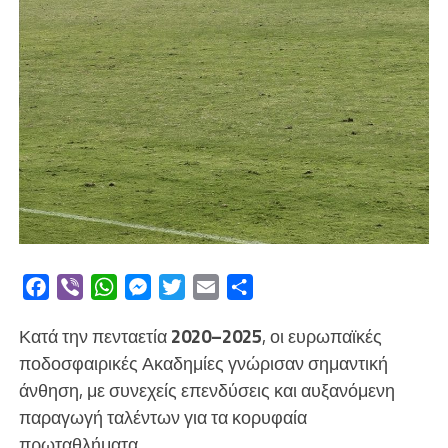
Facebook
Viber
WhatsApp
Messenger
Twitter
Email
Μοιραστείτε
Κατά την πενταετία
2020–2025
, οι ευρωπαϊκές
ποδοσφαιρικές Ακαδημίες γνώρισαν σημαντική
άνθηση, με συνεχείς επενδύσεις και αυξανόμενη
παραγωγή ταλέντων για τα κορυφαία
πρωταθλήματα.