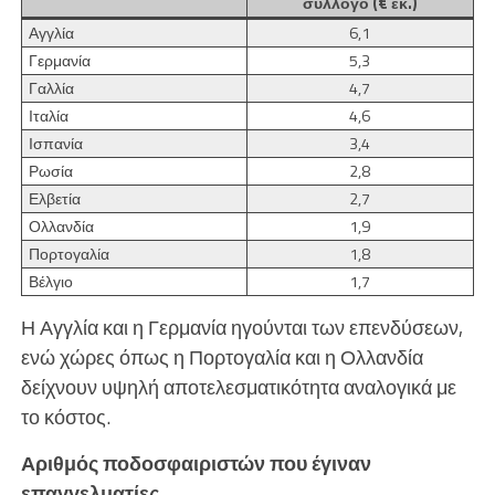
σύλλογο (€ εκ.)
Αγγλία
6,1
Γερμανία
5,3
Γαλλία
4,7
Ιταλία
4,6
Ισπανία
3,4
Ρωσία
2,8
Ελβετία
2,7
Ολλανδία
1,9
Πορτογαλία
1,8
Βέλγιο
1,7
Η Αγγλία και η Γερμανία ηγούνται των επενδύσεων,
ενώ χώρες όπως η Πορτογαλία και η Ολλανδία
δείχνουν υψηλή αποτελεσματικότητα αναλογικά με
το κόστος.
Αριθμός ποδοσφαιριστών που έγιναν
επαγγελματίες