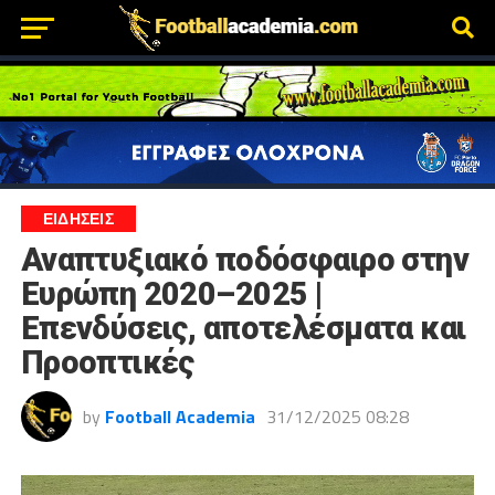
ΕΙΔΗΣΕΙΣ
Αναπτυξιακό ποδόσφαιρο στην
Ευρώπη 2020–2025 |
Επενδύσεις, αποτελέσματα και
Προοπτικές
by
Football Academia
31/12/2025 08:28