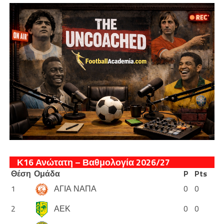
Κ16 Ανώτατη – Βαθμολογία 2026/27
Θέση
Ομάδα
P
Pts
1
ΑΓΙΑ ΝΑΠΑ
0
0
2
ΑΕΚ
0
0