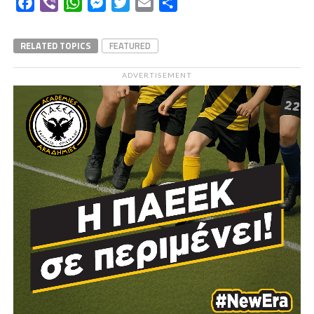
Facebook
Viber
WhatsApp
Messenger
Twitter
Email
Μοιραστείτε
RELATED TOPICS
FEATURED
ADVERTISEMENT