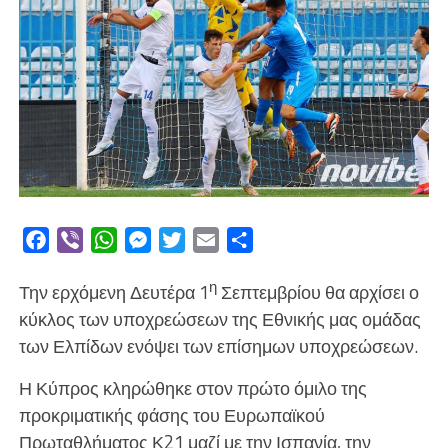
Facebook
Viber
WhatsApp
Messenger
Twitter
Email
Μοιραστείτε
η
Την ερχόμενη Δευτέρα 1
Σεπτεμβρίου θα αρχίσει ο
κύκλος των υποχρεώσεων της Εθνικής μας ομάδας
των Ελπίδων ενόψει των επίσημων υποχρεώσεων.
Η Κύπρος κληρώθηκε στον πρώτο όμιλο της
προκριματικής φάσης του Ευρωπαϊκού
Πρωταθλήματος Κ21 μαζί με την Ισπανία, την