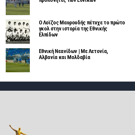
Ο Λοϊζος Μαυρουδής πέτυχε το πρώτο
γκολ στην ιστορία της Εθνικής
Ελπίδων
Εθνική Νεανίδων | Mε Λετονία,
Αλβανία και Μολδαβία