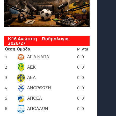
Κ16 Ανώτατη – Βαθμολογία
2026/27
Θέση
Ομάδα
P
Pts
1
ΑΓΙΑ ΝΑΠΑ
0
0
2
ΑΕΚ
0
0
3
ΑΕΛ
0
0
4
ΑΝΟΡΘΩΣΗ
0
0
5
ΑΠΟΕΛ
0
0
6
ΑΠΟΛΛΩΝ
0
0