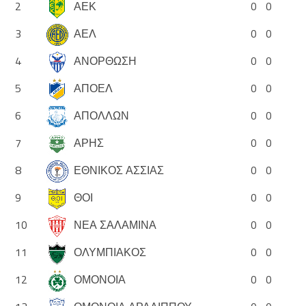
2
ΑΕΚ
0
0
3
ΑΕΛ
0
0
4
ΑΝΟΡΘΩΣΗ
0
0
5
ΑΠΟΕΛ
0
0
6
ΑΠΟΛΛΩΝ
0
0
7
ΑΡΗΣ
0
0
8
ΕΘΝΙΚΟΣ ΑΣΣΙΑΣ
0
0
9
ΘΟΙ
0
0
10
ΝΕΑ ΣΑΛΑΜΙΝΑ
0
0
11
ΟΛΥΜΠΙΑΚΟΣ
0
0
12
ΟΜΟΝΟΙΑ
0
0