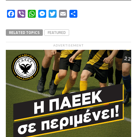
Facebook
Viber
WhatsApp
Messenger
Twitter
Email
Μοιραστείτε
RELATED TOPICS
FEATURED
ADVERTISEMENT