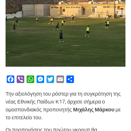
Facebook
Viber
WhatsApp
Messenger
Twitter
Email
Μοιραστείτε
Την αξιολόγηση του ρόστερ για τη συγκρότηση της
νέας Εθνικής Παίδων Κ17, άρχισε σήμερα ο
ομοσπονδιακός προπονητής
Μιχάλης Μάρκου
με
το επιτελείο του.
Οι προπονήσεις του πρώτου γκρουπ θα