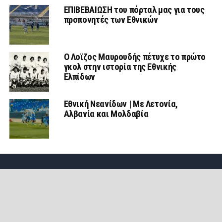
ΕΠΙΒΕΒΑΙΩΣΗ του πόρταλ μας για τους
προπονητές των Εθνικών
Ο Λοϊζος Μαυρουδής πέτυχε το πρώτο
γκολ στην ιστορία της Εθνικής
Ελπίδων
Εθνική Νεανίδων | Mε Λετονία,
Αλβανία και Μολδαβία