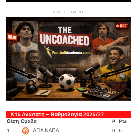
ADVERTISEMENT
Κ16 Ανώτατη – Βαθμολογία 2026/27
Θέση
Ομάδα
P
Pts
1
ΑΓΙΑ ΝΑΠΑ
0
0