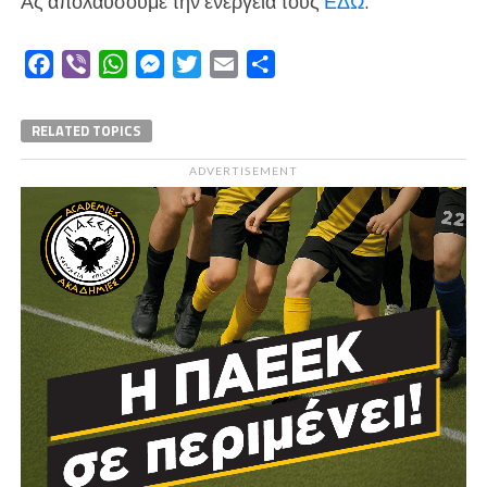
Ας απολαύσουμε την ενέργεια τους
ΕΔΩ
.
Facebook
Viber
WhatsApp
Messenger
Twitter
Email
Μοιραστείτε
RELATED TOPICS
ADVERTISEMENT