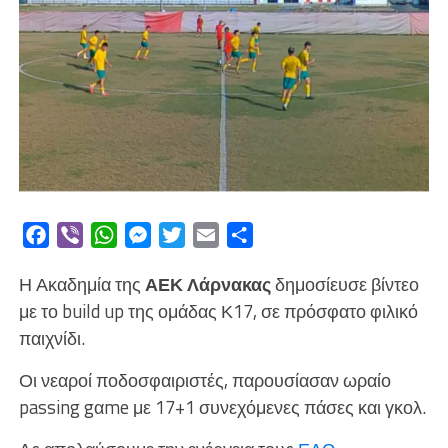
Facebook
Viber
WhatsApp
Messenger
Twitter
Email
Μοιραστείτε
Η Ακαδημία της
ΑΕΚ Λάρνακας
δημοσίευσε βίντεο
με το build up της ομάδας Κ17, σε πρόσφατο φιλικό
παιχνίδι.
Οι νεαροί ποδοσφαιριστές, παρουσίασαν ωραίο
passing gαme με 17+1 συνεχόμενες πάσες και γκολ.