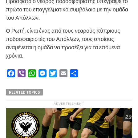
Πρόσφατα ο νεαρός ποδοσφαιριστής υπέγραψε το
πρώτο του επαγγελματικό συμβόλαιο με την ομάδα
του Απόλλων.
Ο Ρωτή, είναι ένας από τους νεαρούς Κύπριους
ποδοσφαιριστές του Απόλλων, τους οποίους
αναμένεται η ομάδα να προσέξει για τα επόμενα
χρόνια.
Facebook
Viber
WhatsApp
Messenger
Twitter
Email
Μοιραστείτε
RELATED TOPICS
ADVERTISEMENT