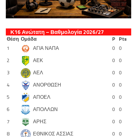
Κ16 Ανώτατη – Βαθμολογία 2026/27
Θέση
Ομάδα
P
Pts
1
ΑΓΙΑ ΝΑΠΑ
0
0
2
ΑΕΚ
0
0
3
ΑΕΛ
0
0
4
ΑΝΟΡΘΩΣΗ
0
0
5
ΑΠΟΕΛ
0
0
6
ΑΠΟΛΛΩΝ
0
0
7
ΑΡΗΣ
0
0
8
ΕΘΝΙΚΟΣ ΑΣΣΙΑΣ
0
0