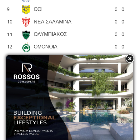
9
ΘΟΙ
0
0
10
ΝΕΑ ΣΑΛΑΜΙΝΑ
0
0
11
ΟΛΥΜΠΙΑΚΟΣ
0
0
12
ΟΜΟΝΟΙΑ
0
0
13
ΟΜΟΝΟΙΑ ΑΡΑΔΙΠΠΟΥ
0
0
14
ΠΑΦΟΣ
0
0
ADVERTISEMENT