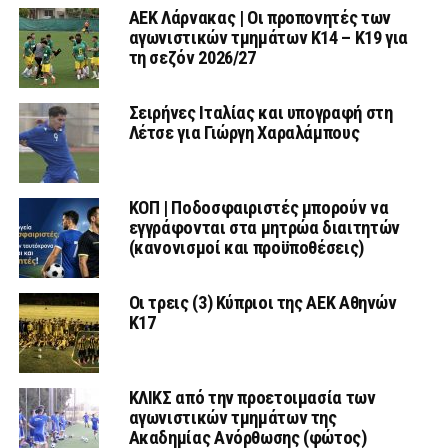
AEK Λάρνακας | Οι προπονητές των
αγωνιστικών τμημάτων Κ14 – Κ19 για
τη σεζόν 2026/27
Σειρήνες Ιταλίας και υπογραφή στη
Λέτσε για Γιώργη Χαραλάμπους
ΚΟΠ | Ποδοσφαιριστές μπορούν να
εγγράφονται στα μητρώα διαιτητών
(κανονισμοί και προϋποθέσεις)
Οι τρεις (3) Κύπριοι της ΑΕΚ Αθηνών
Κ17
ΚΛΙΚΣ από την προετοιμασία των
αγωνιστικών τμημάτων της
Ακαδημίας Ανόρθωσης (φώτος)