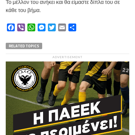
Το μέλλον του ανήκει και θα είμαστε δίπλα του σε
κάθε του βήμα.
Facebook
Viber
WhatsApp
Messenger
Twitter
Email
Μοιραστείτε
RELATED TOPICS
ADVERTISEMENT