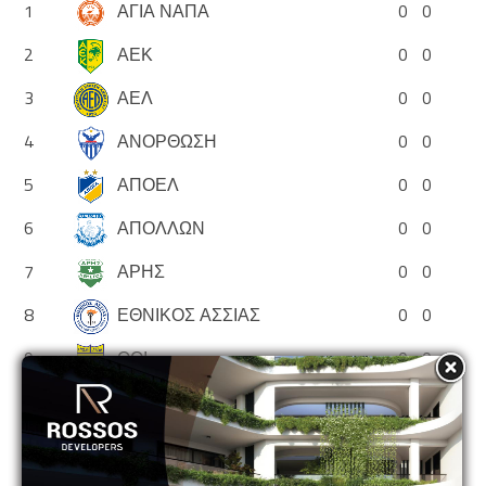
1
ΑΓΙΑ ΝΑΠΑ
0
0
2
ΑΕΚ
0
0
3
ΑΕΛ
0
0
4
ΑΝΟΡΘΩΣΗ
0
0
5
ΑΠΟΕΛ
0
0
6
ΑΠΟΛΛΩΝ
0
0
7
ΑΡΗΣ
0
0
8
ΕΘΝΙΚΟΣ ΑΣΣΙΑΣ
0
0
9
ΘΟΙ
0
0
10
ΝΕΑ ΣΑΛΑΜΙΝΑ
0
0
11
ΟΛΥΜΠΙΑΚΟΣ
0
0