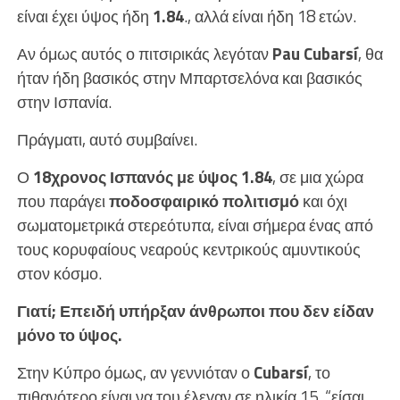
είναι έχει ύψος ήδη
1.84
., αλλά είναι ήδη 18 ετών.
Αν όμως αυτός ο πιτσιρικάς λεγόταν
Pau Cubarsí
, θα
ήταν ήδη βασικός στην Μπαρτσελόνα και βασικός
στην Ισπανία.
Πράγματι, αυτό συμβαίνει.
Ο
18χρονος Ισπανός με ύψος 1.84
, σε μια χώρα
που παράγει
ποδοσφαιρικό πολιτισμό
και όχι
σωματομετρικά στερεότυπα, είναι σήμερα ένας από
τους κορυφαίους νεαρούς κεντρικούς αμυντικούς
στον κόσμο.
Γιατί; Επειδή υπήρξαν άνθρωποι που δεν είδαν
μόνο το ύψος.
Στην Κύπρο όμως, αν γεννιόταν ο
Cubarsí
, το
πιθανότερο είναι να του έλεγαν σε ηλικία 15, “είσαι