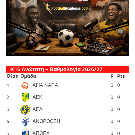
Κ16 Ανώτατη – Βαθμολογία 2026/27
Θέση
Ομάδα
P
Pts
1
ΑΓΙΑ ΝΑΠΑ
0
0
2
ΑΕΚ
0
0
3
ΑΕΛ
0
0
4
ΑΝΟΡΘΩΣΗ
0
0
5
ΑΠΟΕΛ
0
0