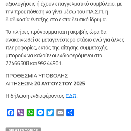
αξιολογήσεις ή έχουν επαγγελματικό συμβόλαιο, με
την προϋπόθεση να γίνει μέσω του ΠΑ.Σ.Π. η
διαδικασία ένταξης στο εκπαιδευτικό ίδρυμα.
Το πλήρες πρόγραμμα και η ακριβής ώρα θα
ανακοινωθεί σε μεταγενέστερο στάδιο ενώ για άλλες
πληροφορίες, εκτός της αίτησης συμμετοχής,
μπορούν να καλούν οι ενδιαφερόμενοι στα
22466508 και 99244901.
ΠΡΟΘΕΣΜΙΑ ΥΠΟΒΟΛΗΣ
ΑΙΤΗΣΕΩΝ:
2
0
ΑΥΓΟΥΣΤΟΥ
2025
Η δήλωση ενδιαφέροντος
ΕΔΩ
.
Facebook
Viber
WhatsApp
Messenger
Twitter
Email
Μοιραστείτε
RELATED TOPICS