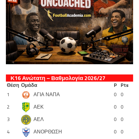
Κ16 Ανώτατη – Βαθμολογία 2026/27
Θέση
Ομάδα
P
Pts
1
ΑΓΙΑ ΝΑΠΑ
0
0
2
ΑΕΚ
0
0
3
ΑΕΛ
0
0
4
ΑΝΟΡΘΩΣΗ
0
0