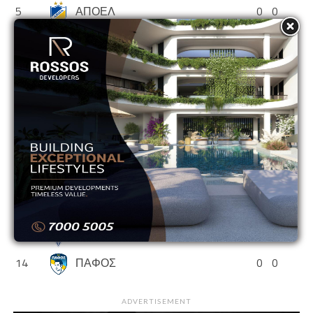
5
ΑΠΟΕΛ
0
0
6
ΑΠΟΛΛΩΝ
0
0
7
ΑΡΗΣ
0
0
8
ΕΘΝΙΚΟΣ ΑΣΣΙΑΣ
0
0
9
ΘΟΙ
0
0
10
ΝΕΑ ΣΑΛΑΜΙΝΑ
0
0
11
ΟΛΥΜΠΙΑΚΟΣ
0
0
12
ΟΜΟΝΟΙΑ
0
0
13
ΟΜΟΝΟΙΑ ΑΡΑΔΙΠΠΟΥ
0
0
14
ΠΑΦΟΣ
0
0
ADVERTISEMENT