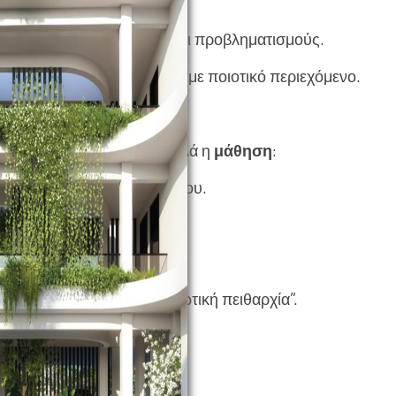
 διεθνείς εξελίξεις.
να ανταλλάζει πρακτικές και προβληματισμούς.
ο εσωτερικής επιμόρφωσης με ποιοτικό περιεχόμενο.
πονητή είναι
όχι η νίκη
, αλλά η
μάθηση
:
κή φάση του παιδιού ή εφήβου.
ασφαλές περιβάλλον.
ή παρακίνηση.
η, όχι με φωνές ή “στρατιωτική πειθαρχία”.
στικό.
αξιολόγηση