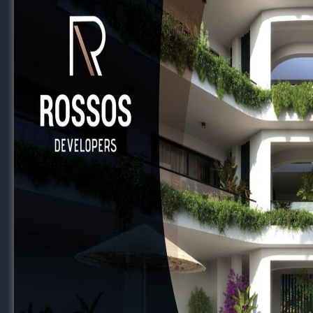
Να ανανεώνει τα διπλώματά του και να μελετά
Να συνεργάζεται με άλλους προπονητές και 
Η Ακαδημία οφείλει να παρέχει ετήσιο πλάν
Ο προπονητής ως παιδαγωγός
Η βασική αποστολή ενός αναπτυξιακού προ
Αντιλαμβάνεται την ψυχολογική και κοινωνι
Χτίζει σχέση εμπιστοσύνης και δημιουργεί 
Ενισχύει την αυτοεκτίμηση και την εσωτερικ
Διδάσκει με υπομονή, διάλογο και παρατήρησ
Ο παιδαγωγικός ρόλος υπερβαίνει τον αγωνι
Συστηματική ανατροφοδότηση και αυτο