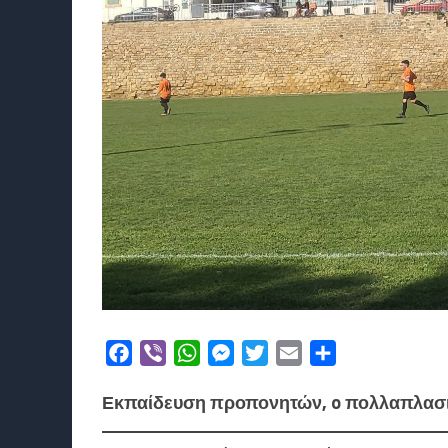
Facebook
Viber
WhatsApp
Messenger
Twitter
Email
Μοιραστείτε
Εκπαίδευση προπονητών, o πολλαπλασι