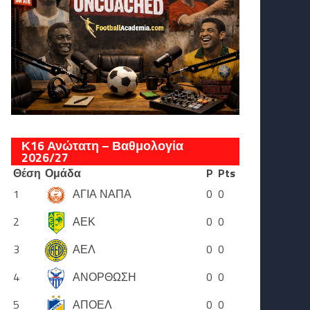
Κ16 Ανώτατη – Βαθμολογία
2026/27
Θέση
Ομάδα
P
Pts
1
ΑΓΙΑ ΝΑΠΑ
0
0
2
ΑΕΚ
0
0
3
ΑΕΛ
0
0
4
ΑΝΟΡΘΩΣΗ
0
0
5
ΑΠΟΕΛ
0
0