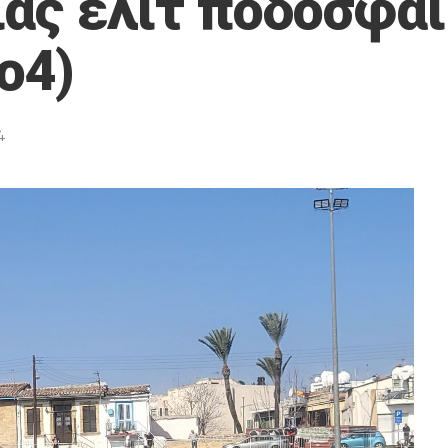
ιας ελίτ ποδοσφαι
ο4)
4