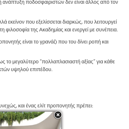
ή ανάπτυξη ποδοσφαιριστών δεν είναι άλλος από τον
ά εκείνον που εξελίσσεται διαρκώς, που λειτουργεί
η φιλοσοφία της Ακαδημίας και ενεργεί με συνέπεια.
οπονητής είναι το γρανάζι που του δίνει ροπή και
ς το μεγαλύτερο “πολλαπλασιαστή αξίας” για κάθε
κτών υψηλού επιπέδου.
συνεχώς, και ένας ελίτ προπονητής πρέπει:
ρίδες σε τακτική βάση.