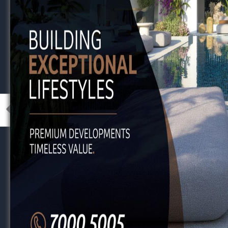
Η ποιότητα ενός προπονητή βελτιώνεται ότα
Παίρνει ανατροφοδότηση από τεχνικό διευθυ
Παρακολουθεί και αξιολογεί τον εαυτό του μ
Λαμβάνει σχόλια από τους παίκτες (ιδίως στι
Η κουλτούρα “feedback” δεν είναι κριτική, είν
Εσωτερικά σεμινάρια και σύνδεση με διε
Κάθε Ακαδημία πρέπει να αναπτύσσει τη δι
Τακτικά σεμινάρια σε εβδομαδιαία ή μηνιαία 
Ανάλυση περιπτώσεων, μελέτη αγώνων, wo
Πρόσκληση εξωτερικών ομιλητών (προπονητ
Ανταλλαγές με άλλες Ακαδημίες – επισκέψεις