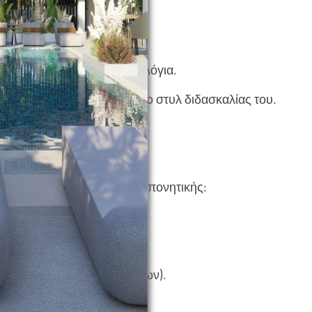
ν:
ντή και παρατηρητές.
έσα από video ή ερωτηματολόγια.
ς μεγαλύτερες ηλικίες) για το στυλ διδασκαλίας του.
αι εργαλείο εξέλιξης.
θνείς πρακτικές
κή της εσωτερική σχολή προπονητικής:
βάση.
rkshops παικτών.
ών, αναλυτών, επιστημόνων).
, πρακτικές, φιλικά.