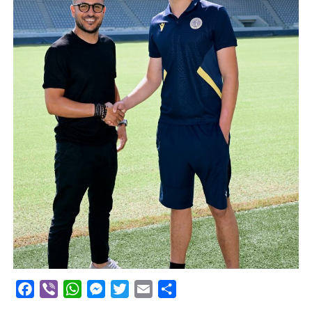
Facebook
Viber
WhatsApp
Messenger
Twitter
Email
Μοιραστείτε