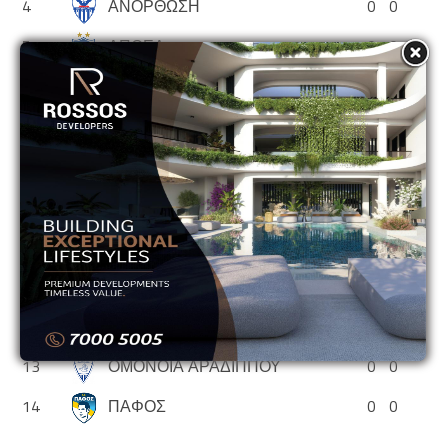
4
ΑΝΟΡΘΩΣΗ
0
0
5
ΑΠΟΕΛ
0
0
6
ΑΠΟΛΛΩΝ
0
0
7
ΑΡΗΣ
0
0
8
ΕΘΝΙΚΟΣ ΑΣΣΙΑΣ
0
0
9
ΘΟΙ
0
0
10
ΝΕΑ ΣΑΛΑΜΙΝΑ
0
0
11
ΟΛΥΜΠΙΑΚΟΣ
0
0
12
ΟΜΟΝΟΙΑ
0
0
13
ΟΜΟΝΟΙΑ ΑΡΑΔΙΠΠΟΥ
0
0
14
ΠΑΦΟΣ
0
0