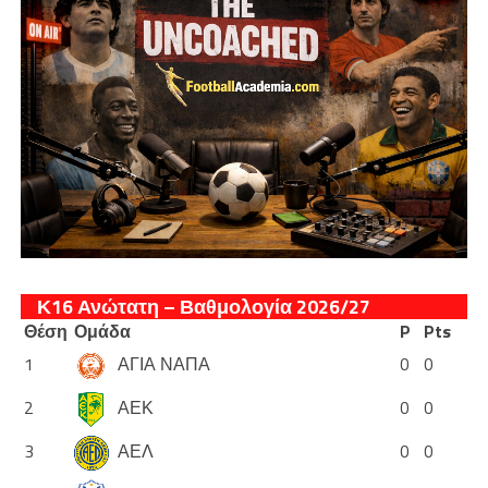
Κ16 Ανώτατη – Βαθμολογία 2026/27
Θέση
Ομάδα
P
Pts
1
ΑΓΙΑ ΝΑΠΑ
0
0
2
ΑΕΚ
0
0
3
ΑΕΛ
0
0