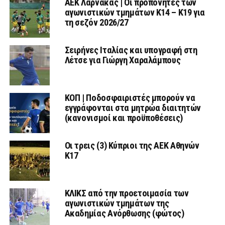
AEK Λάρνακας | Οι προπονητές των
αγωνιστικών τμημάτων Κ14 – Κ19 για
τη σεζόν 2026/27
Σειρήνες Ιταλίας και υπογραφή στη
Λέτσε για Γιώργη Χαραλάμπους
ΚΟΠ | Ποδοσφαιριστές μπορούν να
εγγράφονται στα μητρώα διαιτητών
(κανονισμοί και προϋποθέσεις)
Οι τρεις (3) Κύπριοι της ΑΕΚ Αθηνών
Κ17
ΚΛΙΚΣ από την προετοιμασία των
αγωνιστικών τμημάτων της
Ακαδημίας Ανόρθωσης (φώτος)