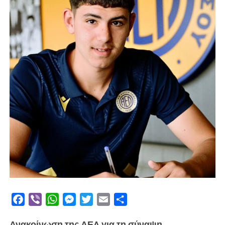
Facebook
Viber
WhatsApp
Messenger
Twitter
Email
Μοιραστείτε
Ανακοίνωση της ΑΕΛ για τη σύναψη