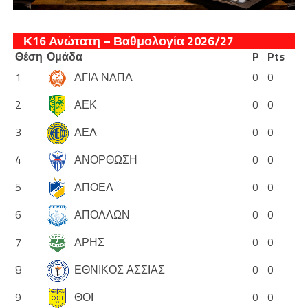
Κ16 Ανώτατη – Βαθμολογία 2026/27
Θέση
Ομάδα
P
Pts
1
ΑΓΙΑ ΝΑΠΑ
0
0
2
ΑΕΚ
0
0
3
ΑΕΛ
0
0
4
ΑΝΟΡΘΩΣΗ
0
0
5
ΑΠΟΕΛ
0
0
6
ΑΠΟΛΛΩΝ
0
0
7
ΑΡΗΣ
0
0
8
ΕΘΝΙΚΟΣ ΑΣΣΙΑΣ
0
0
9
ΘΟΙ
0
0