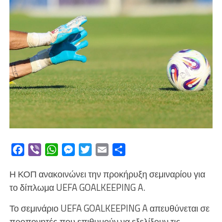
Facebook
Viber
WhatsApp
Messenger
Twitter
Email
Μοιραστείτε
Η ΚΟΠ ανακοινώνει την προκήρυξη σεμιναρίου για
το δίπλωμα UEFA GOALKEEPING A.
Το σεμινάριο UEFA GOALKEEPING A απευθύνεται σε
προπονητές που επιθυμούν να εξελίξουν τις