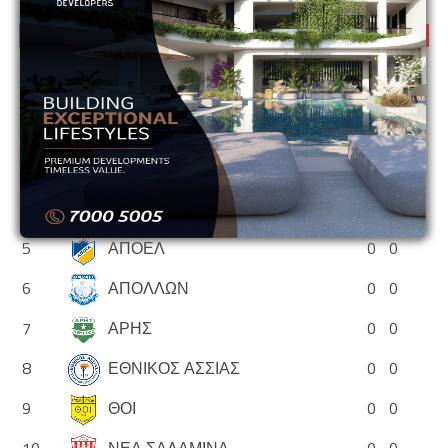
Κ16 Ανώτατη – Βαθμολογία 2026/27
Θέση
Ομάδα
P
Pts
1
ΑΓΙΑ ΝΑΠΑ
0
0
2
ΑΕΚ
0
0
3
ΑΕΛ
0
0
4
ΑΝΟΡΘΩΣΗ
0
0
5
ΑΠΟΕΛ
0
0
6
ΑΠΟΛΛΩΝ
0
0
7
ΑΡΗΣ
0
0
8
ΕΘΝΙΚΟΣ ΑΣΣΙΑΣ
0
0
9
ΘΟΙ
0
0
10
ΝΕΑ ΣΑΛΑΜΙΝΑ
0
0