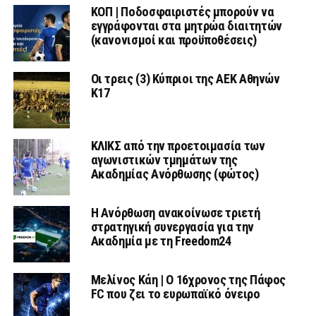
ΚΟΠ | Ποδοσφαιριστές μπορούν να
εγγράφονται στα μητρώα διαιτητών
(κανονισμοί και προϋποθέσεις)
Οι τρεις (3) Κύπριοι της ΑΕΚ Αθηνών
Κ17
ΚΛΙΚΣ από την προετοιμασία των
αγωνιστικών τμημάτων της
Ακαδημίας Ανόρθωσης (φώτος)
Η Ανόρθωση ανακοίνωσε τριετή
στρατηγική συνεργασία για την
Ακαδημία με τη Freedom24
Μελίνος Κάη | Ο 16χρονος της Πάφος
FC που ζει το ευρωπαϊκό όνειρο