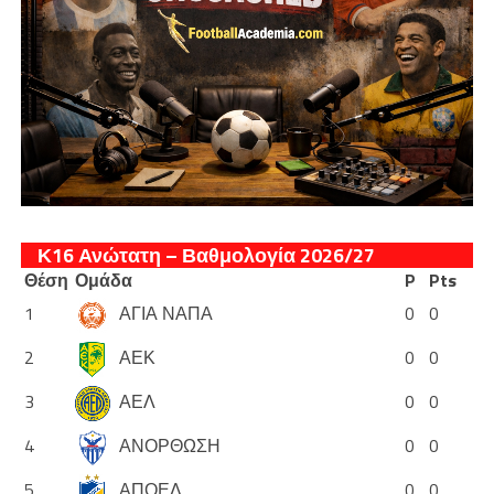
Κ16 Ανώτατη – Βαθμολογία 2026/27
Θέση
Ομάδα
P
Pts
1
ΑΓΙΑ ΝΑΠΑ
0
0
2
ΑΕΚ
0
0
3
ΑΕΛ
0
0
4
ΑΝΟΡΘΩΣΗ
0
0
5
ΑΠΟΕΛ
0
0