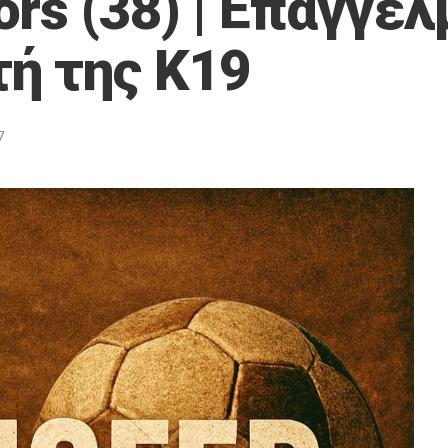
rs (38) | Επαγγελ
ή της Κ19
7