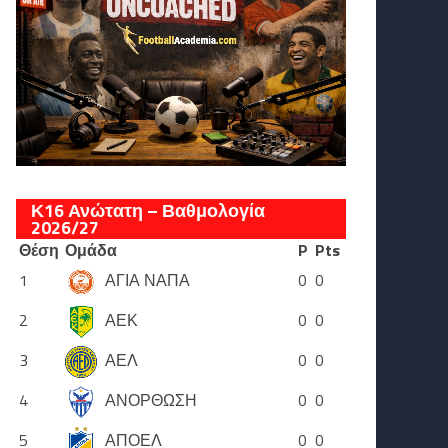
Κ16 Ανώτατη – Βαθμολογία
2026/27
Θέση
Ομάδα
P
Pts
1
ΑΓΙΑ ΝΑΠΑ
0
0
2
ΑΕΚ
0
0
3
ΑΕΛ
0
0
4
ΑΝΟΡΘΩΣΗ
0
0
5
ΑΠΟΕΛ
0
0