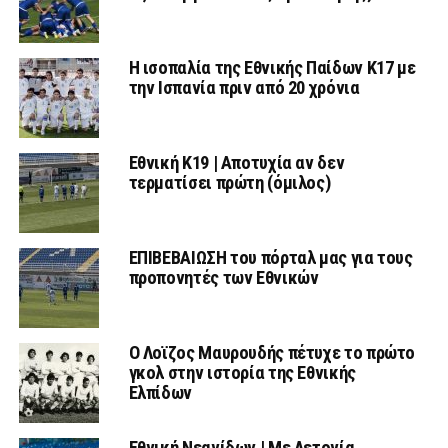
Η ισοπαλία της Εθνικής Παίδων Κ17 με
την Ισπανία πριν από 20 χρόνια
Εθνική Κ19 | Αποτυχία αν δεν
τερματίσει πρώτη (όμιλος)
ΕΠΙΒΕΒΑΙΩΣΗ του πόρταλ μας για τους
προπονητές των Εθνικών
Ο Λοϊζος Μαυρουδής πέτυχε το πρώτο
γκολ στην ιστορία της Εθνικής
Ελπίδων
Εθνική Νεανίδων | Mε Λετονία,