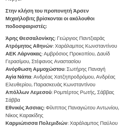
Στην κλήση του προπονητή
Άρσεν
Μιχαήλοβιτς
βρίσκονται οι ακόλουθοι
ποδοσφαιριστές:
Άρης Θεσσαλονίκης
: Γεώργιος Παντζιαράς
Ατρόμητος Αθηνών
: Χαράλαμπος Κωνσταντίνου
ΑΕΚ Λάρνακας
: Αμβρόσιος Προκοπίου, Δαυίδ
Γερασίμου, Στέφανος Αναστασίου
Ανόρθωση Αμμοχώστου
: Σωτήρης Παναγή
Αγία Νάπα
: Ανδρέας Χατζηπροδρόμου, Ανδρέας
Ελευθερίου, Παρασκευάς Κωνσταντίνου
Απόλλων Λεμεσού
: Ρομπέρτος Ρωτής, Σάββας
Σάββα
Εθνικός Άσσιας:
Φίλιππος Παναγιώτου Αντωνίου,
Νίκος Καρακίδης
Καρμιώτισσα Πολεμιδιών
: Χαράλαμπος Παύλου