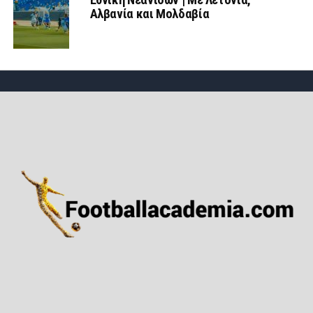
Αλβανία και Μολδαβία