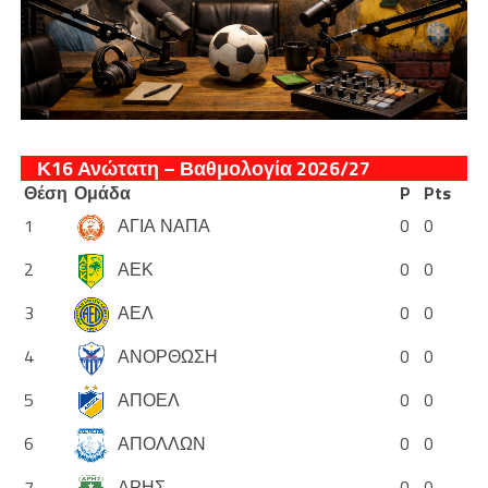
Κ16 Ανώτατη – Βαθμολογία 2026/27
Θέση
Ομάδα
P
Pts
1
ΑΓΙΑ ΝΑΠΑ
0
0
2
ΑΕΚ
0
0
3
ΑΕΛ
0
0
4
ΑΝΟΡΘΩΣΗ
0
0
5
ΑΠΟΕΛ
0
0
6
ΑΠΟΛΛΩΝ
0
0
7
ΑΡΗΣ
0
0