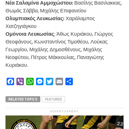
Νέα Σαλαμίνα Αμμοχώστου:
Βασίλης Βασιλακκας,
Θωμάς Σάββα, Μιχάλης Επιφανείου
Ολυμπιακός Λευκωσίας:
Χαράλαμπος
Χατζηγιάγκου
Ομόνοια Λευκωσίας
: Άθως Κυριάκου, Γιώργος
Θεοφάνους, Κωνσταντίνος Τιμοθέου, Λούκας
Γεωργίου, Μιχάλης Δημοσθένους, Μιχάλης
Νεοφύτου, Πέτρος Μάκκουλας, Παναγιώτης
Κυριάκου.
Facebook
Viber
WhatsApp
Messenger
Twitter
Email
Μοιραστείτε
RELATED TOPICS
FEATURED
ADVERTISEMENT