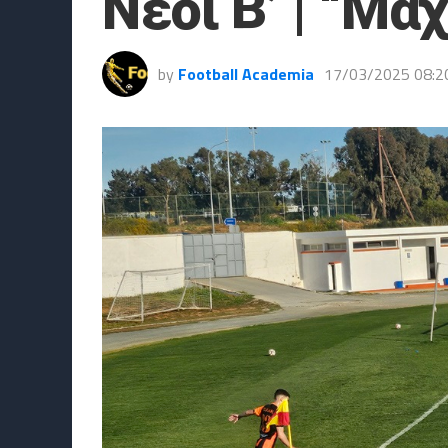
Νέοι Β’ | “Μά
by
Football Academia
17/03/2025 08:2