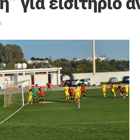
χη” για εισιτήριο 
0