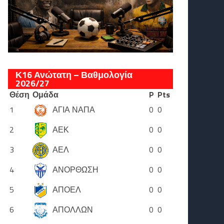
Κ16 Ανώτατη – Βαθμολογία
2026/27
Θέση
Ομάδα
P
Pts
1
ΑΓΙΑ ΝΑΠΑ
0
0
2
ΑΕΚ
0
0
3
ΑΕΛ
0
0
4
ΑΝΟΡΘΩΣΗ
0
0
5
ΑΠΟΕΛ
0
0
6
ΑΠΟΛΛΩΝ
0
0