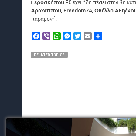
Γεροσκήπου FC έ
χει ήδη πέσει στην 3η κα
Αραδίππου
,
Freedom24
,
Οθέλλο Αθηένο
παραμονή.
Facebook
Viber
WhatsApp
Messenger
Twitter
Email
Μοιραστείτε
RELATED TOPICS