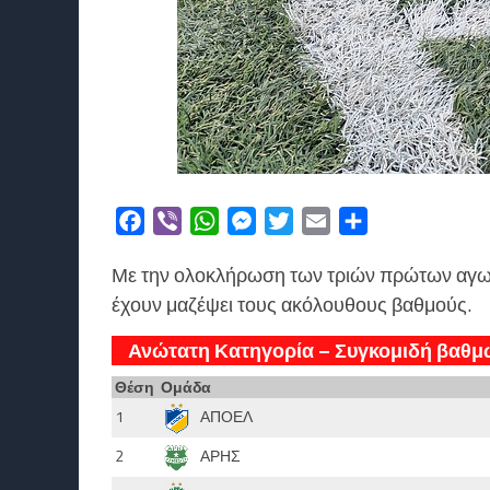
Facebook
Viber
WhatsApp
Messenger
Twitter
Email
Μοιραστείτε
Με την ολοκλήρωση των τριών πρώτων αγων
έχουν μαζέψει τους ακόλουθους βαθμούς.
Ανώτατη Κατηγορία – Συγκομιδή βαθμ
Θέση
Ομάδα
1
ΑΠΟΕΛ
2
ΑΡΗΣ