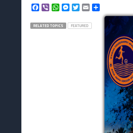
Facebook
Viber
WhatsApp
Messenger
Twitter
Email
Μοιραστείτε
RELATED TOPICS
FEATURED