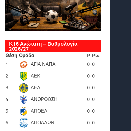
Κ16 Ανώτατη – Βαθμολογία
2026/27
Θέση
Ομάδα
P
Pts
1
ΑΓΙΑ ΝΑΠΑ
0
0
2
ΑΕΚ
0
0
3
ΑΕΛ
0
0
4
ΑΝΟΡΘΩΣΗ
0
0
5
ΑΠΟΕΛ
0
0
6
ΑΠΟΛΛΩΝ
0
0