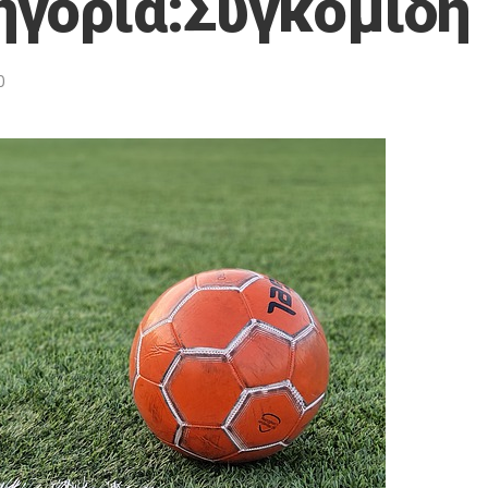
ηγορία:Συγκομιδή
0