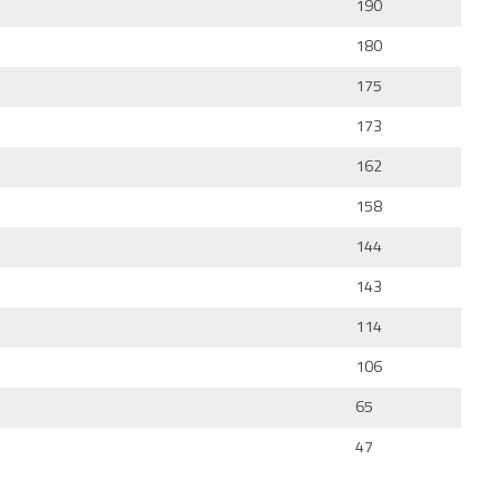
190
180
175
173
162
158
144
143
114
106
65
47