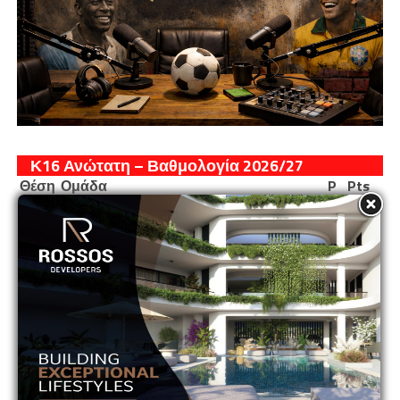
Κ16 Ανώτατη – Βαθμολογία 2026/27
Θέση
Ομάδα
P
Pts
1
ΑΓΙΑ ΝΑΠΑ
0
0
2
ΑΕΚ
0
0
3
ΑΕΛ
0
0
4
ΑΝΟΡΘΩΣΗ
0
0
5
ΑΠΟΕΛ
0
0
6
ΑΠΟΛΛΩΝ
0
0