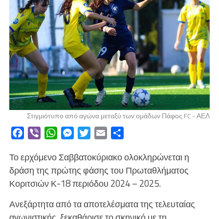
Στιγμιότυπο από αγώνα μεταξύ των ομάδων Πάφος FC - ΑΕΛ
Facebook
Viber
WhatsApp
Messenger
Twitter
Email
Μοιραστείτε
Το ερχόμενο Σαββατοκύριακο ολοκληρώνεται η
δράση της πρώτης φάσης του Πρωταθλήματος
Κοριτσιών Κ-18 περιόδου 2024 – 2025.
Ανεξάρτητα από τα αποτελέσματα της τελευταίας
αγωνιστικής, ξεκαθάρισε το σκηνικό με τη