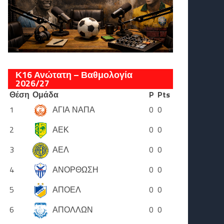
Κ16 Ανώτατη – Βαθμολογία
2026/27
Θέση
Ομάδα
P
Pts
1
ΑΓΙΑ ΝΑΠΑ
0
0
2
ΑΕΚ
0
0
3
ΑΕΛ
0
0
4
ΑΝΟΡΘΩΣΗ
0
0
5
ΑΠΟΕΛ
0
0
6
ΑΠΟΛΛΩΝ
0
0