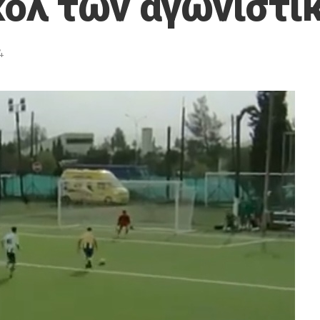
κολ των αγωνιστ
4