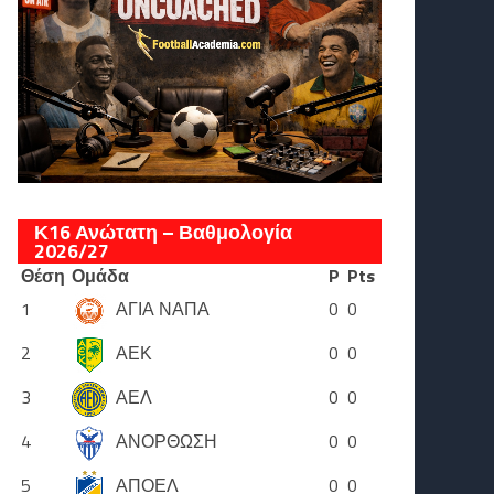
Κ16 Ανώτατη – Βαθμολογία
2026/27
Θέση
Ομάδα
P
Pts
1
ΑΓΙΑ ΝΑΠΑ
0
0
2
ΑΕΚ
0
0
3
ΑΕΛ
0
0
4
ΑΝΟΡΘΩΣΗ
0
0
5
ΑΠΟΕΛ
0
0