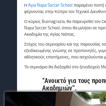
Η
Ayia Napa Soccer School
παραμένει πιστή 
φέρνοντας στην Κύπρο τον Τεχνικό Διευθυντ
Ο κύριος Buonagrazia, θα παρευρεθεί τον 
Napa Soccer School, όπου θα μιλήσει σε προ
Ακαδημία της Αγίας Νάπας.
Στόχος του σεμιναρίου και της παρουσίας το
εξειδικευμένης γνώσης σε προπονητές, γυμν
αθλητικούς επιστήμονες, που ασχολούνται 
Το σεμινάριο θα διεξαχθεί στο ξενοδοχείο Me
“Ανοικτό για τους προ
Ακαδημιών”.
Facebook
Viber
WhatsApp
Messenger
Twitter
Email
Μοιραστείτε