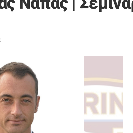
ας Νάπας | Σεμινά
0