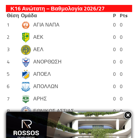
Κ16 Ανώτατη – Βαθμολογία 2026/27
Θέση
Ομάδα
P
Pts
1
ΑΓΙΑ ΝΑΠΑ
0
0
2
ΑΕΚ
0
0
3
ΑΕΛ
0
0
4
ΑΝΟΡΘΩΣΗ
0
0
5
ΑΠΟΕΛ
0
0
6
ΑΠΟΛΛΩΝ
0
0
7
ΑΡΗΣ
0
0
8
ΕΘΝΙΚΟΣ ΑΣΣΙΑΣ
0
0
9
ΘΟΙ
0
0
10
ΝΕΑ ΣΑΛΑΜΙΝΑ
0
0