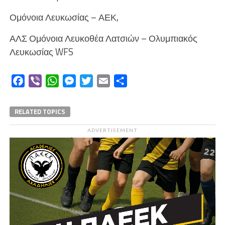
Ομόνοια Λευκωσίας – ΑΕΚ,
ΑΛΣ Ομόνοια Λευκοθέα Λατσιών – Ολυμπιακός
Λευκωσίας WFS
Facebook
Viber
WhatsApp
Messenger
Twitter
Email
Μοιραστείτε
RELATED TOPICS
ADVERTISEMENT