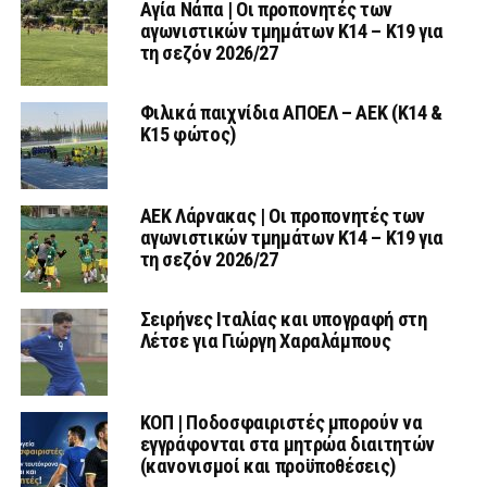
Αγία Νάπα | Οι προπονητές των
αγωνιστικών τμημάτων Κ14 – Κ19 για
τη σεζόν 2026/27
Φιλικά παιχνίδια ΑΠΟΕΛ – ΑΕΚ (Κ14 &
Κ15 φώτος)
AEK Λάρνακας | Οι προπονητές των
αγωνιστικών τμημάτων Κ14 – Κ19 για
τη σεζόν 2026/27
Σειρήνες Ιταλίας και υπογραφή στη
Λέτσε για Γιώργη Χαραλάμπους
ΚΟΠ | Ποδοσφαιριστές μπορούν να
εγγράφονται στα μητρώα διαιτητών
(κανονισμοί και προϋποθέσεις)