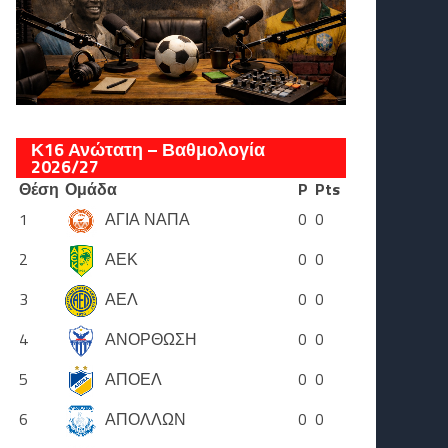
Κ16 Ανώτατη – Βαθμολογία
2026/27
Θέση
Ομάδα
P
Pts
1
ΑΓΙΑ ΝΑΠΑ
0
0
2
ΑΕΚ
0
0
3
ΑΕΛ
0
0
4
ΑΝΟΡΘΩΣΗ
0
0
5
ΑΠΟΕΛ
0
0
6
ΑΠΟΛΛΩΝ
0
0