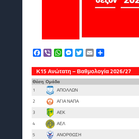
Facebook
Viber
WhatsApp
Messenger
Twitter
Email
Μοιραστείτε
Κ15 Ανώτατη – Βαθμολογία 2026/27
Θέση
Ομάδα
1
ΑΠΟΛΛΩΝ
2
ΑΓΙΑ ΝΑΠΑ
3
ΑΕΚ
4
ΑΕΛ
5
ΑΝΟΡΘΩΣΗ