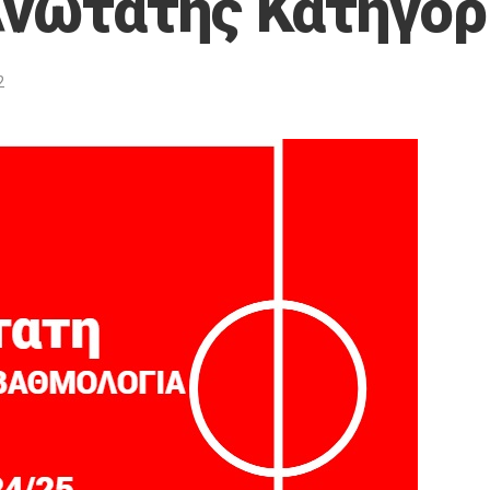
νώτατης Κατηγορ
2