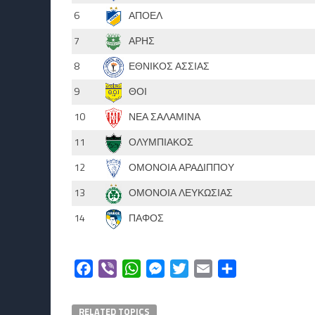
6
ΑΠΟΕΛ
7
ΑΡΗΣ
8
ΕΘΝΙΚΟΣ ΑΣΣΙΑΣ
9
ΘΟΙ
10
ΝΕΑ ΣΑΛΑΜΙΝΑ
11
ΟΛΥΜΠΙΑΚΟΣ
12
ΟΜΟΝΟΙΑ ΑΡΑΔΙΠΠΟΥ
13
ΟΜΟΝΟΙΑ ΛΕΥΚΩΣΙΑΣ
14
ΠΑΦΟΣ
Facebook
Viber
WhatsApp
Messenger
Twitter
Email
Μοιραστείτε
RELATED TOPICS