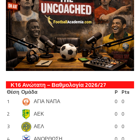
Κ16 Ανώτατη – Βαθμολογία 2026/27
Θέση
Ομάδα
P
Pts
1
ΑΓΙΑ ΝΑΠΑ
0
0
2
ΑΕΚ
0
0
3
ΑΕΛ
0
0
4
ΑΝΟΡΘΩΣΗ
0
0