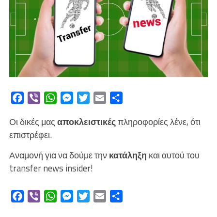
Facebook
Viber
WhatsApp
Messenger
Twitter
Email
Μοιραστείτε
Οι δικές μας
αποκλειστικές
πληροφορίες λένε, ότι
επιστρέφει.
Αναμονή για να δούμε την
κατάληξη
και αυτού του
transfer news insider!
Facebook
Viber
WhatsApp
Messenger
Twitter
Email
Μοιραστείτε