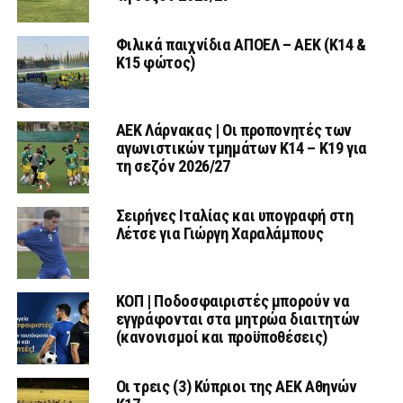
Φιλικά παιχνίδια ΑΠΟΕΛ – ΑΕΚ (Κ14 &
Κ15 φώτος)
AEK Λάρνακας | Οι προπονητές των
αγωνιστικών τμημάτων Κ14 – Κ19 για
τη σεζόν 2026/27
Σειρήνες Ιταλίας και υπογραφή στη
Λέτσε για Γιώργη Χαραλάμπους
ΚΟΠ | Ποδοσφαιριστές μπορούν να
εγγράφονται στα μητρώα διαιτητών
(κανονισμοί και προϋποθέσεις)
Οι τρεις (3) Κύπριοι της ΑΕΚ Αθηνών