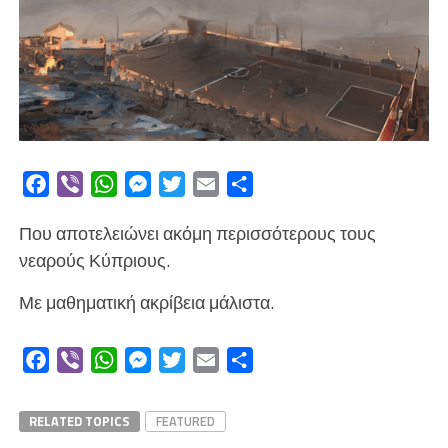
Facebook
Viber
WhatsApp
Messenger
Twitter
Email
Μοιραστείτε
Που αποτελειώνει ακόμη περισσότερους τους
νεαρούς Κύπριους.
Με μαθηματική ακρίβεια μάλιστα.
Facebook
Viber
WhatsApp
Messenger
Twitter
Email
Μοιραστείτε
RELATED TOPICS
FEATURED