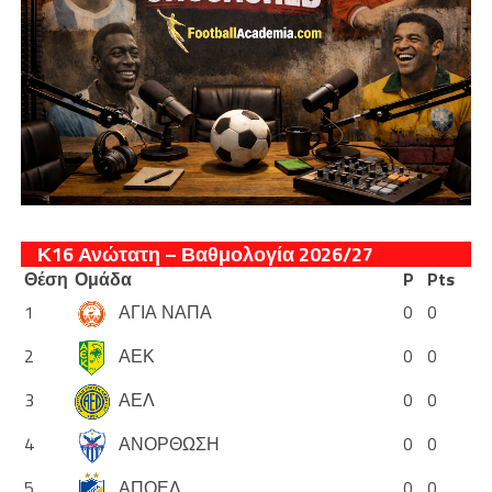
Κ16 Ανώτατη – Βαθμολογία 2026/27
Θέση
Ομάδα
P
Pts
1
ΑΓΙΑ ΝΑΠΑ
0
0
2
ΑΕΚ
0
0
3
ΑΕΛ
0
0
4
ΑΝΟΡΘΩΣΗ
0
0
5
ΑΠΟΕΛ
0
0