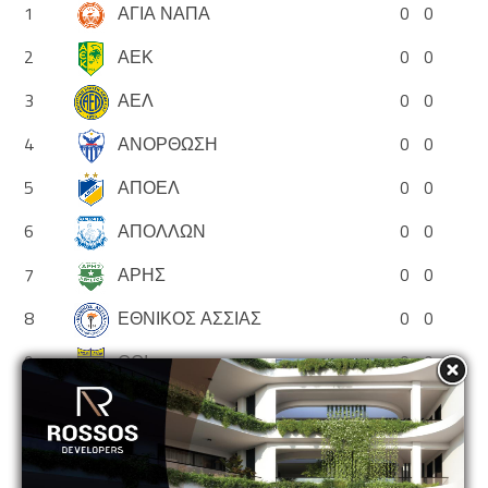
1
ΑΓΙΑ ΝΑΠΑ
0
0
2
ΑΕΚ
0
0
3
ΑΕΛ
0
0
4
ΑΝΟΡΘΩΣΗ
0
0
5
ΑΠΟΕΛ
0
0
6
ΑΠΟΛΛΩΝ
0
0
7
ΑΡΗΣ
0
0
8
ΕΘΝΙΚΟΣ ΑΣΣΙΑΣ
0
0
9
ΘΟΙ
0
0
10
ΝΕΑ ΣΑΛΑΜΙΝΑ
0
0
11
ΟΛΥΜΠΙΑΚΟΣ
0
0