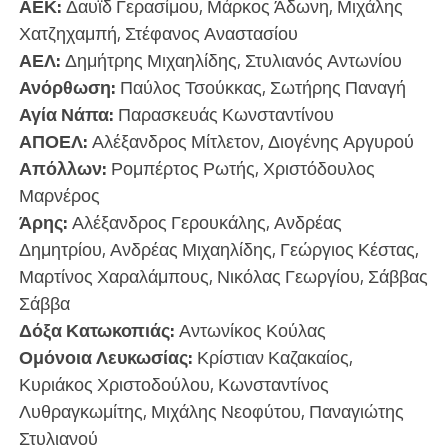
ΑΕΚ:
Δαυϊδ Γερασίμου, Μάρκος Άδωνη, Μιχάλης
Χατζηχαμπή, Στέφανος Αναστασίου
ΑΕΛ:
Δημήτρης Μιχαηλίδης, Στυλιανός Αντωνίου
Ανόρθωση:
Παύλος Τσούκκας, Σωτήρης Παναγή
Αγία Νάπα:
Παρασκευάς Κωνσταντίνου
ΑΠΟΕΛ:
Αλέξανδρος Μίτλετον, Διογένης Αργυρού
Απόλλων:
Ρομπέρτος Ρωτής, Χριστόδουλος
Μαρνέρος
Άρης:
Αλέξανδρος Γερουκάλης, Ανδρέας
Δημητρίου, Ανδρέας Μιχαηλίδης, Γεώργιος Κέστας,
Μαρτίνος Χαραλάμπους, Νικόλας Γεωργίου, Σάββας
Σάββα
Δόξα Κατωκοπιάς:
Αντωνίκος Κούλας
Ομόνοια Λευκωσίας:
Κρίστιαν Καζακαίος,
Κυριάκος Χριστοδούλου, Κωνσταντίνος
Λυθραγκωμίτης, Μιχάλης Νεοφύτου, Παναγιώτης
Στυλιανού