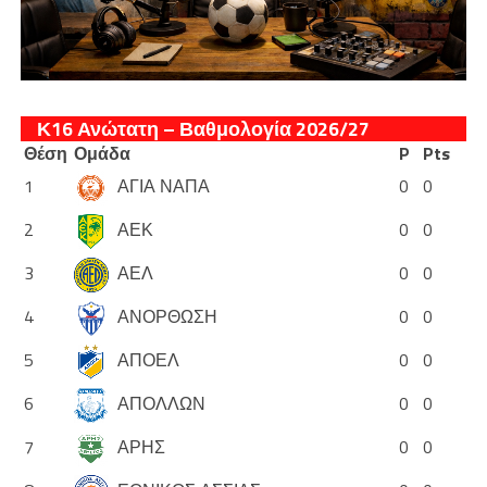
Κ16 Ανώτατη – Βαθμολογία 2026/27
Θέση
Ομάδα
P
Pts
1
ΑΓΙΑ ΝΑΠΑ
0
0
2
ΑΕΚ
0
0
3
ΑΕΛ
0
0
4
ΑΝΟΡΘΩΣΗ
0
0
5
ΑΠΟΕΛ
0
0
6
ΑΠΟΛΛΩΝ
0
0
7
ΑΡΗΣ
0
0