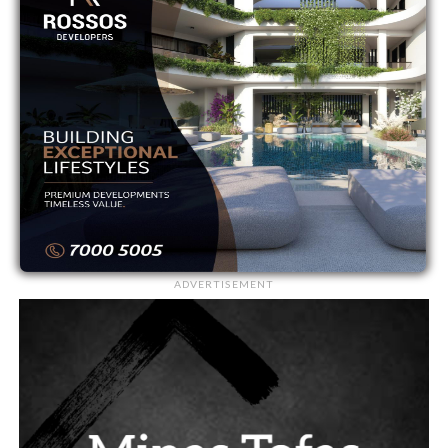
9
ΘΟΙ
0
0
10
ΝΕΑ ΣΑΛΑΜΙΝΑ
0
0
11
ΟΛΥΜΠΙΑΚΟΣ
0
0
12
ΟΜΟΝΟΙΑ
0
0
13
ΟΜΟΝΟΙΑ ΑΡΑΔΙΠΠΟΥ
0
0
14
ΠΑΦΟΣ
0
0
ADVERTISEMENT