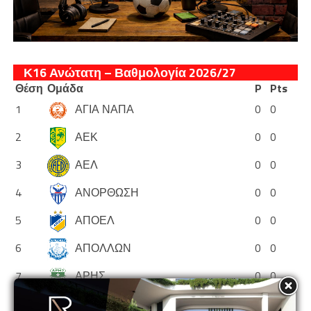
Κ16 Ανώτατη – Βαθμολογία 2026/27
Θέση
Ομάδα
P
Pts
1
ΑΓΙΑ ΝΑΠΑ
0
0
2
ΑΕΚ
0
0
3
ΑΕΛ
0
0
4
ΑΝΟΡΘΩΣΗ
0
0
5
ΑΠΟΕΛ
0
0
6
ΑΠΟΛΛΩΝ
0
0
7
ΑΡΗΣ
0
0
8
ΕΘΝΙΚΟΣ ΑΣΣΙΑΣ
0
0