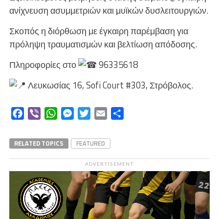
ανίχνευση ασυμμετριών και μυϊκών δυσλειτουργιών.
Σκοπός η διόρθωση με έγκαιρη παρέμβαση για
πρόληψη τραυματισμών και βελτίωση απόδοσης.
Πληροφορίες στο
96335618
Λευκωσίας 16, Sofi Court #303, Στρόβολος.
Facebook
Viber
WhatsApp
Messenger
Twitter
Email
Μοιραστείτε
RELATED TOPICS
FEATURED
ADVERTISEMENT