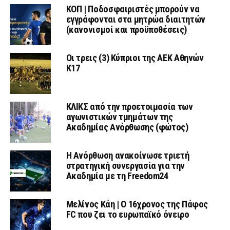
ΚΟΠ | Ποδοσφαιριστές μπορούν να
εγγράφονται στα μητρώα διαιτητών
(κανονισμοί και προϋποθέσεις)
Οι τρεις (3) Κύπριοι της ΑΕΚ Αθηνών
Κ17
ΚΛΙΚΣ από την προετοιμασία των
αγωνιστικών τμημάτων της
Ακαδημίας Ανόρθωσης (φώτος)
Η Ανόρθωση ανακοίνωσε τριετή
στρατηγική συνεργασία για την
Ακαδημία με τη Freedom24
Μελίνος Κάη | Ο 16χρονος της Πάφος
FC που ζει το ευρωπαϊκό όνειρο